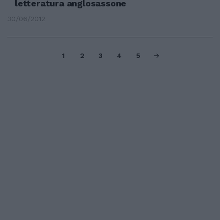
letteratura anglosassone
30/06/2012
1
2
3
4
5