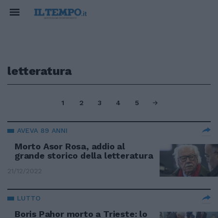
letteratura
1
2
3
4
5
AVEVA 89 ANNI
Morto Asor Rosa, addio al
grande storico della letteratura
21/12/2022
LUTTO
Boris Pahor morto a Trieste: lo