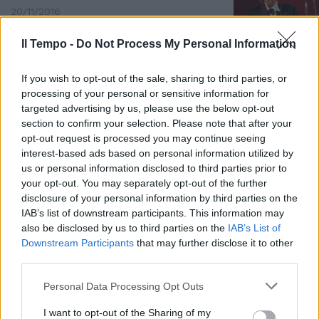
20/11/2016
Il Tempo -
Do Not Process My Personal Information
PREMIO PER LA LETTERATURA 2016
Bob Dylan rompe il silenzio e
If you wish to opt-out of the sale, sharing to third parties, or
accetta il Nobel
processing of your personal or sensitive information for
targeted advertising by us, please use the below opt-out
29/10/2016
section to confirm your selection. Please note that after your
opt-out request is processed you may continue seeing
MUSICA E LETTERATURA
interest-based ads based on personal information utilized by
us or personal information disclosed to third parties prior to
Anche Mogol era candidato al
your opt-out. You may separately opt-out of the further
Nobel
disclosure of your personal information by third parties on the
23/10/2016
IAB’s list of downstream participants. This information may
also be disclosed by us to third parties on the
IAB’s List of
Downstream Participants
that may further disclose it to other
L'INTERVENTO
third parties.
Sgarbi: da Fo a Dylan quegli
strani Nobel eretici
Personal Data Processing Opt Outs
16/10/2016
I want to opt-out of the Sharing of my