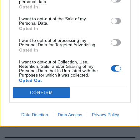
personal data.
Opted In
IL RICONOSCIMENTO
I want to opt-out of the Sale of my
Nobel per la Letteratura a Bob
Personal Data.
Dylan
Opted In
16/10/2016
I want to opt-out of processing my
Personal Data for Targeted Advertising.
Opted In
LA POLEMICA
I want to opt-out of Collection, Use,
È stato giusto assegnare il
Retention, Sale, and/or Sharing of my
Personal Data that Is Unrelated with the
Nobel a Bob Dylan?
Purposes for which it was collected.
Opted Out
16/10/2016
CONFIRM
CULTURA IN LUTTO
Dario Fo una carriera segnata
Data Deletion
Data Access
Privacy Policy
dagli scandali
16/10/2016