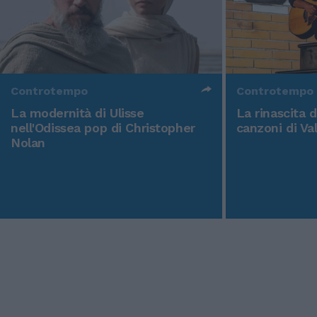
Controtempo
Controtempo
La modernità di Ulisse
La rinascita 
nell'Odissea pop di Christopher
canzoni di Va
Nolan