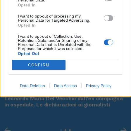
Personal Data.
Opted In
I want to opt-out of processing my
Personal Data for Targeted Advertising.
Opted In
I want to opt-out of Collection, Use,
Retention, Sale, and/or Sharing of my
Personal Data that Is Unrelated with the
Purposes for which it was collected.
Opted Out
CONFIRM
00:00
01:16
Data Deletion
Data Access
Privacy Policy
Leonardo Maria Del Vecchio dall'ex compagna
in ospedale. Le dichiarazioni ai giornalisti