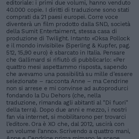
editoriale: i primi due volumi, hanno venduto
40.000 copie. I diritti di traduzione sono stati
comprati da 21 paesi europei. Corre voce
diventerà un film prodotto dalla SND, società
della Sumit Entertaiment, stessa casa di
produzione di Twilight. Intanto «Oksa Pollock
e il mondo invisibile» (Sperling & Kupfer, pag.
512, 15,90 euro) è sbarcato in Italia. Pensare
che Gallimard si rifiutò di pubblicarlo: «Per
quattro mesi aspettammo risposta, sapendo
che avevamo una possibilità su mille d'essere
selezionate – racconta Anne – ma Cendrine
non si arrese e mi convinse ad autoprodurci
fondando la Du Dehors (che, nella
traduzione, rimanda agli abitanti al "Di fuori"
della terra). Dopo due anni e mezzo, i nostri
fan via internet, si mobilitarono per trovarci
l'editore. Ora è XO che, dal 2012, uscirà con
un volume l'anno». Scrivendo a quattro mani,
Anne e Cendrine prima mimano le scene,