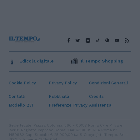
Edicola digitale
Il Tempo Shopping
Cookie Policy
Privacy Policy
Condizioni Generali
Contatti
Pubblicità
Credits
Modello 231
Preferenze Privacy
Assistenza
Sede legale: Piazza Colonna, 366 - 00187 Roma CF e P. Iva e
Iscriz. Registro Imprese Roma: 13486391009 REA Roma n°
1450962 Cap. Sociale € 25.000,00 i.v. © Copyright IlTempo. Srl -
ISSN (sito web): 1721-4084