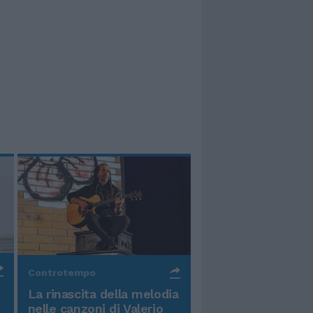
Controtempo
La rinascita della melodia
nelle canzoni di Valerio