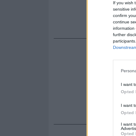
If you wish 
"Edoardo" (i
sensitive in
né la strug
confirm you
folgorante 
continue se
musica itali
information 
further disc
participants
Downstream 
Persona
I want t
Opted 
I want t
Opted 
I want 
Advertis
Opted 