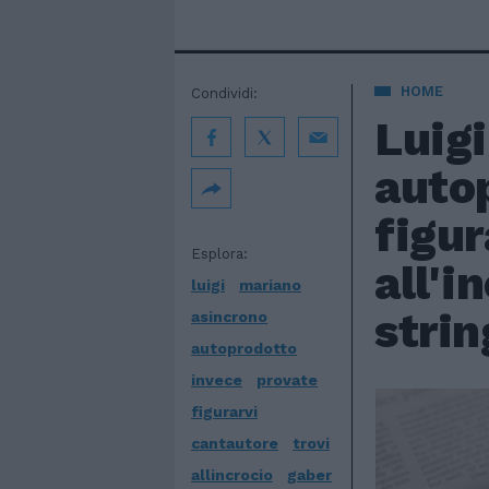
HOME
Condividi:
Luig
autop
figur
Esplora:
all'i
luigi
mariano
strin
asincrono
autoprodotto
invece
provate
figurarvi
cantautore
trovi
allincrocio
gaber