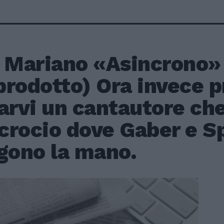
i Mariano «Asincrono»
rodotto) Ora invece p
arvi un cantautore che 
ncrocio dove Gaber e S
gono la mano.