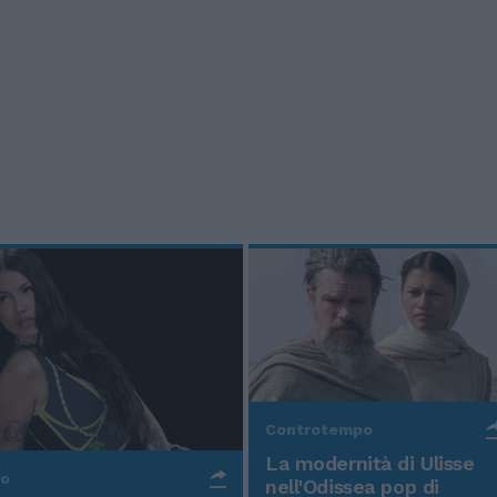
Controtempo
La modernità di Ulisse
po
nell'Odissea pop di