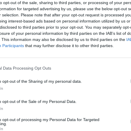
to opt-out of the sale, sharing to third parties, or processing of your per
spirata dal suicidio del figlio di Agnelli),
formation for targeted advertising by us, please use the below opt-out s
gente "Questo tempo che ho" danneggia la
r selection. Please note that after your opt-out request is processed y
"Il singhiozzo". Se pensavate che la buona
eing interest-based ads based on personal information utilized by us or
ana fosse morta, ricredetevi. Voto 5/5
disclosed to third parties prior to your opt-out. You may separately opt-
losure of your personal information by third parties on the IAB’s list of
. This information may also be disclosed by us to third parties on the
IA
Participants
that may further disclose it to other third parties.
l Data Processing Opt Outs
Le
da
o opt-out of the Sharing of my personal data.
Rudy Giuliani a Come States?
Le
In
Trump, Meloni e la strategia
americana
o opt-out of the Sale of my Personal Data.
In
to opt-out of processing my Personal Data for Targeted
ing.
In