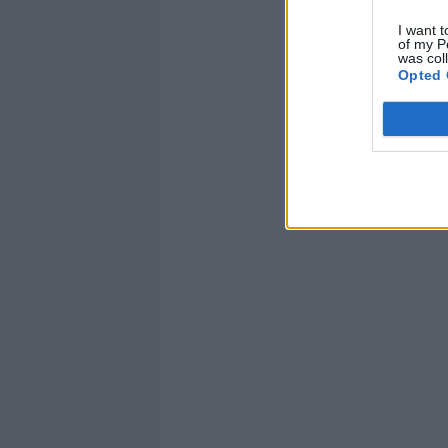
I want t
of my P
was col
Opted 