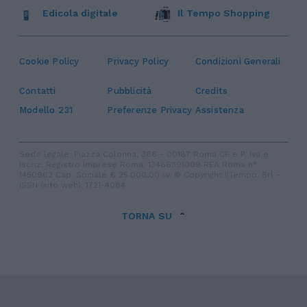
Edicola digitale
Il Tempo Shopping
Cookie Policy
Privacy Policy
Condizioni Generali
Contatti
Pubblicità
Credits
Modello 231
Preferenze Privacy
Assistenza
Sede legale: Piazza Colonna, 366 - 00187 Roma CF e P. Iva e
Iscriz. Registro Imprese Roma: 13486391009 REA Roma n°
1450962 Cap. Sociale € 25.000,00 i.v. © Copyright IlTempo. Srl -
ISSN (sito web): 1721-4084
TORNA SU