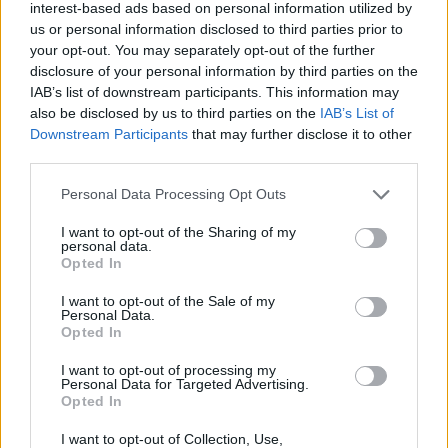
Città Eterna: il Pantheon. Leggendo questo
interest-based ads based on personal information utilized by
libro viene spontaneo un pensiero: il modo
us or personal information disclosed to third parties prior to
più semplice per incontrare un fantasma è
your opt-out. You may separately opt-out of the further
disclosure of your personal information by third parties on the
andarsene a zonzo per i vicoli di Roma.
IAB’s list of downstream participants. This information may
also be disclosed by us to third parties on the
IAB’s List of
Downstream Participants
that may further disclose it to other
third parties.
Personal Data Processing Opt Outs
I want to opt-out of the Sharing of my
personal data.
Opted In
I want to opt-out of the Sale of my
Personal Data.
Opted In
I want to opt-out of processing my
Personal Data for Targeted Advertising.
Opted In
I want to opt-out of Collection, Use,