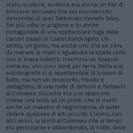
orafo, scultore, scrittore era anche un fior di
briccone. Accusato (ma poi riconosciuto
innocente) di aver fabbricato monete false,
finì più volte in prigione e fu anche
protagonista di una spettacolare fuga dalle
carceri papali di Castel Sant'Angelo. Un
artista, un genio, ma anche uno che se c'era
da menare le mani o sguainare la spada certo
non si tirava indietro. Insomma un tipaccio
coriaceo, uno con i piedi per terra. Nella sua
autobiografia ci si aspetterebbe di trovare di
tutto, ma non un resoconto, freddo e
dettagliato, di una notte di demoni e fantasmi
al Colosseo. Siccome era uno spaccone
chiese una volta ad un prete, che si rivelò
anche un maestro di negromanzia, di poter
vedere qualcosa di arti occulte. L'uomo, con
altri amici, lo portò al Colosseo che ai tempi
era pericolante e abbandonato, di notte, dove