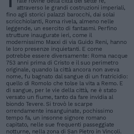
T
rale rovine della città dei sette re,
attraverso le grandi costruzioni imperiali,
fino agli storici palazzi barocchi, dai solai
scricchiolanti, Roma rivela, almeno nelle
leggende, un esercito di fantasmi. Perfino
strutture inaugurate ieri, come il
modernissimo Maxxi di via Guido Reni, hanno
le loro presenze inquietanti. E come
potrebbe essere diversamente: Roma nacque
753 anni prima di Cristo e il suo perimetro
originale, quando la città ancora non aveva
nome, fu bagnato dal sangue di un fratricidio:
quello di Romolo che tolse la vita a Remo. E
di sangue, per le vie della città, ne è stato
versato un fiume, tanto da fare invidia al
biondo Tevere. Si trovò le scarpe
orrendamente insanguinate, pochissimo
tempo fa, un insonne signore romano
capitato, nelle sue frequenti passeggiate
notturne, nella zona di San Pietro in Vincoli.