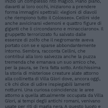
iniziò un complesso rito magico. Piano piano,
davanti ai loro occhi, iniziarono a prendere
forma immagini spettrali: «legioni di diavoli
che riempiono tutto il Colosseo». Cellini vide
anche avvicinarsi «demoni e quattro figure di
giganti che li circondarono e minacciarono». Il
gruppetto terrorizzato fu salvato dalle
essenze di zolfo che il negromante aveva
portato con se e sparse abbondantemente
intorno. Sembra, racconta Cellini, che
contribuì alla loro salvezza anche la puzza
tremenda che emanava un suo amico che,
per la paura, se l'era fatta sotto. Antichissima
la storia di misteriose creature alate attorno
alla collinetta di Villa Glori dove, ancora oggi,
c'è chi dice di udire inspiegabili lamenti
notturni. Una curiosa coincidenza: le aree
attorno a quella attualmente occupata da Villa
Glori, ai tempi degli antichi romani, venivano
usate per riti di magia nera. A questo luogo e