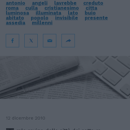
antonio
angeli
lavrebbe
creduto
roma
culla
cristianesimo
citta
luminosa
illuminata
lato
buio
abitato
popolo
invisibile
presente
assedia
millenni
12 dicembre 2010