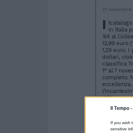
21 novembre
I
lcatalogo
in Italia
'64 al Coli
12,99 euro (
1,29 euro. I
dollari, ci
classifica 
1° al 7 nov
completo. N
eccellenza.
l'incantesi
Williams so
per scalare 
Il Tempo 
ragazzine d
Manchester 
If you wish 
loro «The fl
sensitive in
canzoni più 