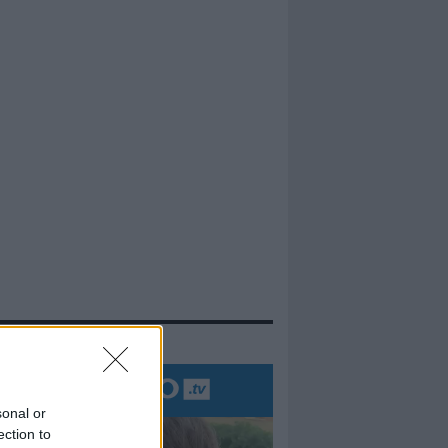
evidenza
sonal or
ection to