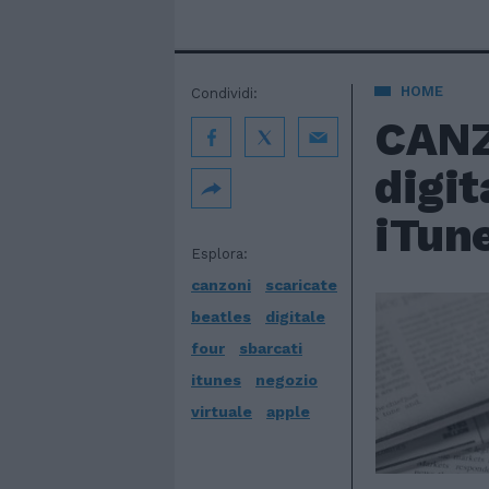
HOME
Condividi:
CANZ
digit
iTune
Esplora:
canzoni
scaricate
beatles
digitale
four
sbarcati
itunes
negozio
virtuale
apple