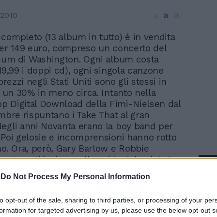
a
a
 2010
a
 completo (13 album in tutto) è in vendita
 per 149 euro, compreso un concerto del
seum di Washington. Ogni album costa
19,99 i doppi cd), ogni singola canzone
 prezzi negli Stati Uniti sono gli stessi in
oè un 30% in meno circa. Intanto nella
Top Digital Download della Fimi-Nielsen dal
embre rispuntano i Take That al gran
egli anni Novanta erano la boy band per
 Poi gelosie e incomprensioni hanno rotto
mo. Ora, però, Gary Barlow e Robbie
no tornati insieme alla guida del quintetto
In 
le classifiche e far innamorare le ex
-
Do Not Process My Personal Information
ivenute nel frattempo mamme. I cinque di
sono sbucati in decima posizione con la
to opt-out of the sale, sharing to third parties, or processing of your per
ood». Per il resto la classifica delle
formation for targeted advertising by us, please use the below opt-out s
scaricate non riserva sorprese di rilievo,