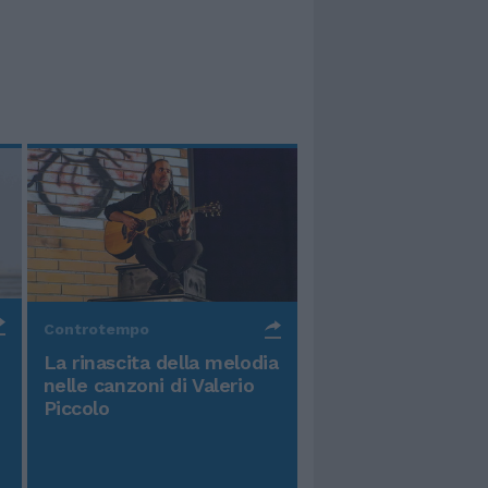
Controtempo
La rinascita della melodia
nelle canzoni di Valerio
Piccolo