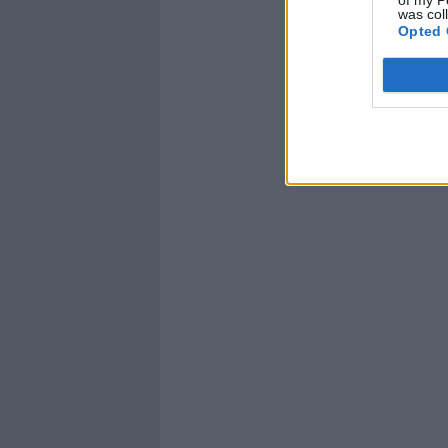
was col
Opted 