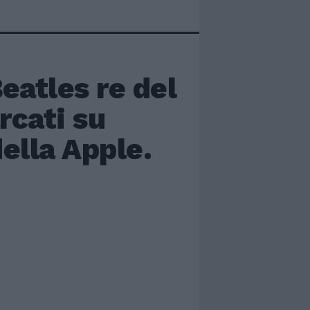
atles re del
rcati su
della Apple.