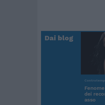
Dai blog
Controtem
Fenomen
dei reco
asso