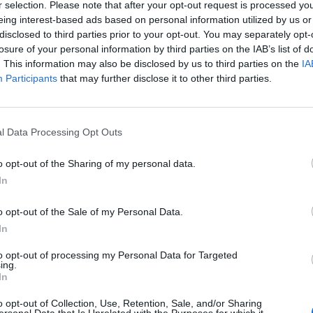
r selection. Please note that after your opt-out request is processed y
ione per il terzo posto conquistato da
eing interest-based ads based on personal information utilized by us or
la sua «Only Girl (in the world)».
disclosed to third parties prior to your opt-out. You may separately opt-
a popstar delle Barbados è tra i primi dieci
losure of your personal information by third parties on the IAB’s list of
ppia con Eminem e la loro «Love the way
. This information may also be disclosed by us to third parties on the
IA
rlo Antini
Participants
that may further disclose it to other third parties.
Le
da
l Data Processing Opt Outs
Rudy Giuliani a Come States?
Le
Trump, Meloni e la strategia
o opt-out of the Sharing of my personal data.
americana
In
o opt-out of the Sale of my Personal Data.
In
to opt-out of processing my Personal Data for Targeted
ing.
In
o opt-out of Collection, Use, Retention, Sale, and/or Sharing
ersonal Data that Is Unrelated with the Purposes for which it