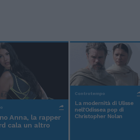
Controtempo
La modernità di Ulisse
po
nell'Odissea pop di
Christopher Nolan
o Anna, la rapper
rd cala un altro