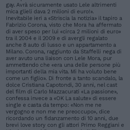
gay. Avrà sicuramente usato Lele altrimenti
mica glieli dava 2 milioni di euro!».
Inevitabile ieri a «Striscia la notizia» il tapiro a
Fabrizio Corona, visto che Mora ha affermato
di aver speso per lui «circa 2 milioni di euro»
tra il 2004 e il 2009 e di avergli regalato
anche 8 auto di lusso e un appartamento a
Milano. Corona, raggiunto da Staffelli nega di
aver avuto una liaison con Lele Mora, pur
ammettendo che «era una delle persone più
importanti della mia vita. Mi ha voluto bene
come un figlio». Di fronte a tanto scandalo, la
dolce Cristiana Capotondi, 30 anni, nel cast
del film di Carlo Mazzacurati «La passione»,
confessa invece a «OK La salute» di essere
single e casta da tempo: «Non me ne
vergogno e non me ne preoccupo», dice
ricordando un fidanzamento di 10 anni, due
brevi love story con gli attori Primo Reggiani e