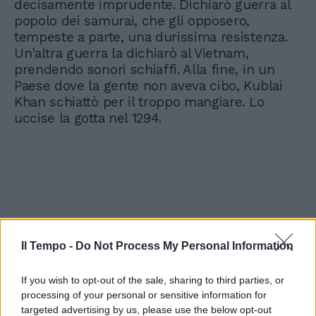
decisamente imprudente. Dichiarò guerra al
popolo dei samurai, che gli opposero,
tempeste a parte, una durissima resistenza.
Un'altra guerra la dichiarò al Vietnam,
prendendo sonori schiaffi. Alla fine, in un
Paese dove la gente non aveva cibo, Kublai
Khan schiattò per il troppo mangiare. Lo
uccise la gotta nel 1294.
Il Tempo -
Do Not Process My Personal Information
If you wish to opt-out of the sale, sharing to third parties, or
processing of your personal or sensitive information for
targeted advertising by us, please use the below opt-out