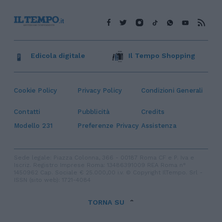
Edicola digitale
Il Tempo Shopping
Cookie Policy
Privacy Policy
Condizioni Generali
Contatti
Pubblicità
Credits
Modello 231
Preferenze Privacy
Assistenza
Sede legale: Piazza Colonna, 366 - 00187 Roma CF e P. Iva e
Iscriz. Registro Imprese Roma: 13486391009 REA Roma n°
1450962 Cap. Sociale € 25.000,00 i.v. © Copyright IlTempo. Srl -
ISSN (sito web): 1721-4084
TORNA SU