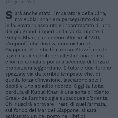
22 agosto 2010
S
arà anche stato l'imperatore della Cina,
ma Kublai Khan era perseguitato dalla
iella. Sovrano assoluto e incontrastato di uno
dei più grandi imperi della storia, nipote di
Gengis Khan, più o meno attorno al 1270,
s'impuntò che doveva conquistare il
Giappone. E ci sbattè il muso. Strizzò con le
tasse i suoi sudditi per allestire una prima
enorme armata e poi una seconda di forza e
proporzioni leggendarie. E tutte e due furono
spazzate via da terribili tempeste che, di
quella forza d'invasione, lasciarono solo i
debiti e uno sbiadito ricordo. Oggi la flotta
perduta di Kublai Khan è una sorta di «Santo
Graal» dell'archeologia subacquea d'oriente.
Chi riuscirà a trovare i resti di quell'armata,
sul fondo del Mar del Giappone, si sarà
assicurato un bel posto nei libri di