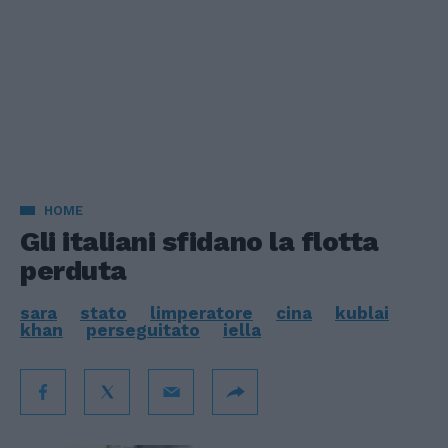
HOME
Gli italiani sfidano la flotta
perduta
sara
stato
limperatore
cina
kublai
khan
perseguitato
iella