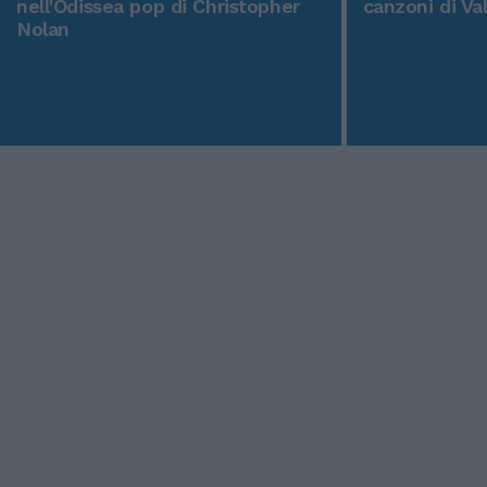
nell'Odissea pop di Christopher
canzoni di Va
Nolan