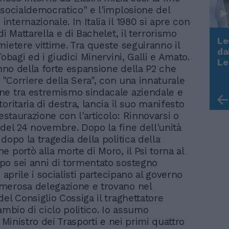
Le
da
Rudy Giuliani a Come States?
Le
Trump, Meloni e la strategia
americana