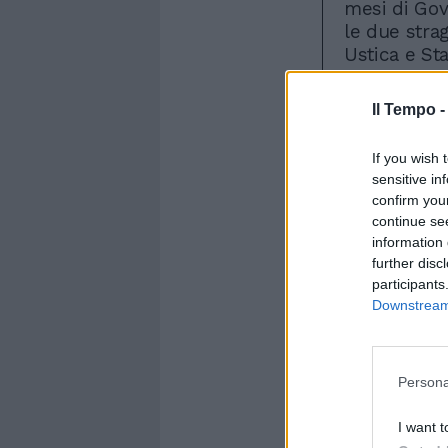
Il Tempo 
If you wish 
sensitive in
confirm you
continue se
information 
further disc
participants
Downstream 
Persona
I want t