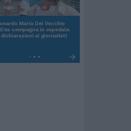
00:00
01:16
onardo Maria Del Vecchio
Terremoto, viene g
ll'ex compagna in ospedale.
video impressiona
 dichiarazioni ai giornalisti