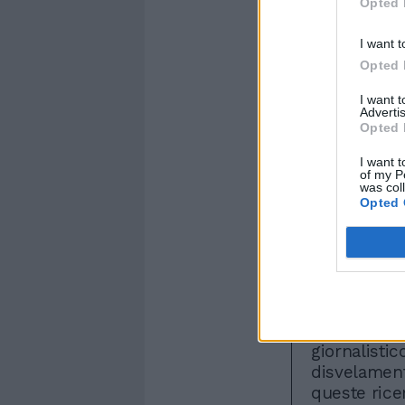
Opted 
I want t
Opted 
I want 
Advertis
Opted 
I want t
of my P
was col
Opted 