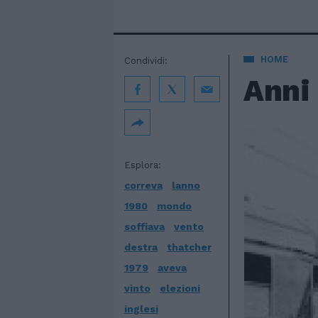
HOME
Condividi:
Anni 
Esplora:
correva
lanno
1980
mondo
soffiava
vento
destra
thatcher
1979
aveva
vinto
elezioni
inglesi