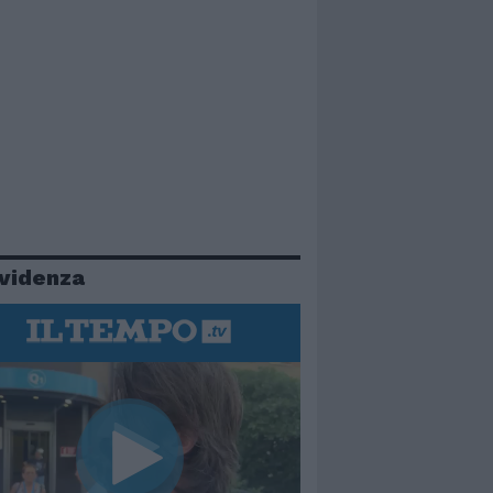
evidenza