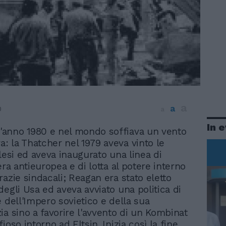
a
a
0
a
In 