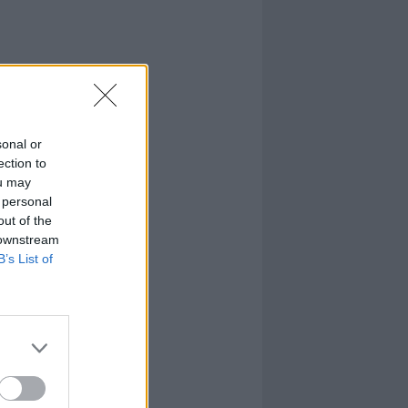
sonal or
ection to
ou may
 personal
out of the
 downstream
B’s List of