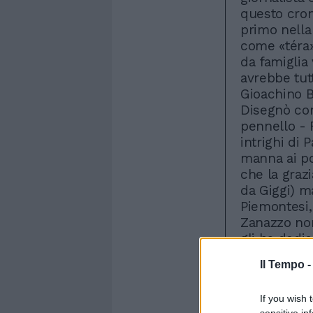
questo cron
primo nella
come «téra» 
da famiglia 
avrebbe tut
Gioachino Be
Disegnò con
pennello - 
intrighi di
manna ai po
che la grazi
da Giggi) ma
Piemontesi,
Zanazzo non 
gli ha dedi
proprio que
Il Tempo 
«cantattore
sull'edifici
If you wish 
Campitelli. 
sensitive in