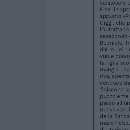
vanitoso e 
E se il sop
appunto «Pi
Giggi, che 
l'autoritari
assecondò c
Belmiele, fr
dal re, lei 
vuole conos
la figlia sc
mangia una 
riva, spezz
conduce da
finiscono s
puzzolente e
passo all'u
nuova «avu
della Banca
macchiette,
di un rione.