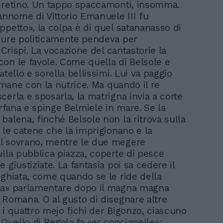
cretino. Un tappo spaccamonti, insomma.
rannome di Vittorio Emanuele III fu
ppetto», la colpa è di quel satananasso di
pure politicamente pendeva per
o Crispi. La vocazione del cantastorie la
on le favole. Come quella di Belsole e
atello e sorella bellissimi. Lui va paggio
rimane con la nutrice. Ma quando il re
cerla e sposarla, la matrigna invia a corte
orfana e spinge Belmiele in mare. Se la
balena, finché Belsole non la ritrova sulla
a le catene che la imprigionano e la
l sovrano, mentre le due megere
ulla pubblica piazza, coperte di pesce
 giustiziate. La fantasia poi sa cedere il
nghiata, come quando se le ride della
la» parlamentare dopo il magna magna
 Romana. O al gusto di disegnare altre
 i quattro mejo fichi der Bigonzo, ciascuno
 Quello di Regola fa «er conciapelle»;