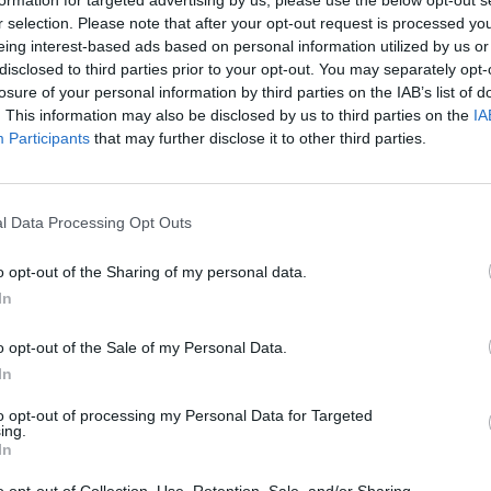
a. Adesso che arriva il doppio
r selection. Please note that after your opt-out request is processed y
o - 150 anni della nascita e centenario
eing interest-based ads based on personal information utilized by us or
 - il Comune si dà da fare. Un comitato
disclosed to third parties prior to your opt-out. You may separately opt-
 l'opera omnia del Nostro, nelle scuole si
losure of your personal information by third parties on the IAB’s list of
concorso per diffondere le sue favole,
. This information may also be disclosed by us to third parties on the
IA
te in romanesco. Insomma, il
Participants
that may further disclose it to other third parties.
 difende la propria tradizione, mica solo i
sotterrano lo spadone per tutelare il loro
Zanazzo ci sta come il cacio sui
l Data Processing Opt Outs
 È vero che la famiglia era del Nord, ma
to ragioniere al Collegio Poli, capì d'avere
o opt-out of the Sharing of my personal data.
no per tutt'altro che i conti. La lingua, la
In
ue tradizioni erano il pallino. Girava nelle
ccogliere parole, abitudini, proverbi,
o opt-out of the Sale of my Personal Data.
ò giornali in dialetto, «Il Rugantin», il
In
». Si firmava celiando «Adorfo», «Miodine»
iggi», come una delle statue parlanti.
to opt-out of processing my Personal Data for Targeted
ing.
liotecario al ministero della Pubblica
In
 ma subì l'epurazione della «Minerva».
prio questa «misticanza» di scrittura - le
o opt-out of Collection, Use, Retention, Sale, and/or Sharing