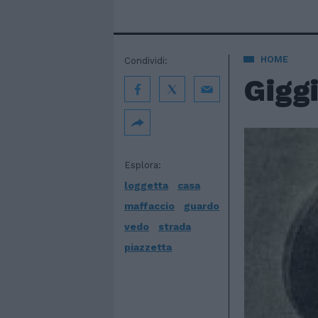
HOME
Condividi:
Gigg
Esplora:
loggetta
casa
maffaccio
guardo
vedo
strada
piazzetta