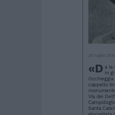
25 luglio 201
«D
a la
in g
Occhieggia d
cappello ti
monumento 
Via dei Delf
Campidoglio
Santa Cateri
giornalista