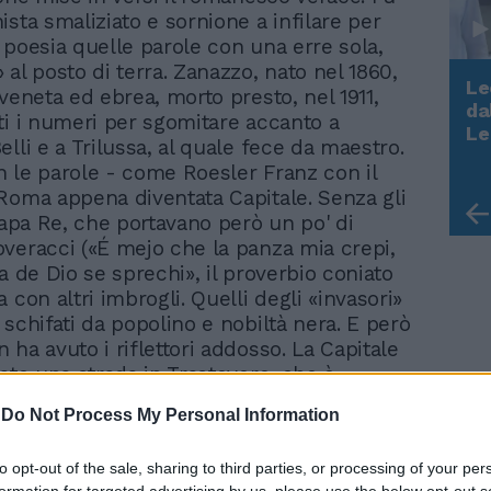
ista smaliziato e sornione a infilare per
 poesia quelle parole con una erre sola,
al posto di terra. Zanazzo, nato nel 1860,
Le
veneta ed ebrea, morto presto, nel 1911,
da
ti i numeri per sgomitare accanto a
Rudy Giuliani a Come States?
Le
lli e a Trilussa, al quale fece da maestro.
Trump, Meloni e la strategia
 le parole - come Roesler Franz con il
americana
Roma appena diventata Capitale. Senza gli
 Papa Re, che portavano però un po' di
veracci («É mejo che la panza mia crepi,
a de Dio se sprechi», il proverbio coniato
 con altri imbrogli. Quelli degli «invasori»
 schifati da popolino e nobiltà nera. E però
ha avuto i riflettori addosso. La Capitale
cato una strada in Trastevere, che è
lla dove sta «Il Puff» dell'emulo
-
Do Not Process My Personal Information
» Lando Fiorini. E poi il monumentino
o ora cadente di via dei Delfini, in
to opt-out of the sale, sharing to third parties, or processing of your per
Ma rievocazioni, pubblicazioni, studi pochi.
formation for targeted advertising by us, please use the below opt-out s