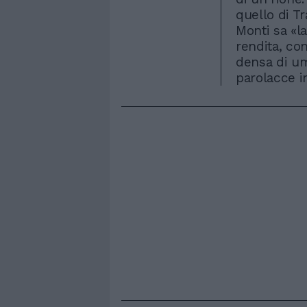
quello di Tr
Monti sa «la
rendita, co
densa di um
parolacce in