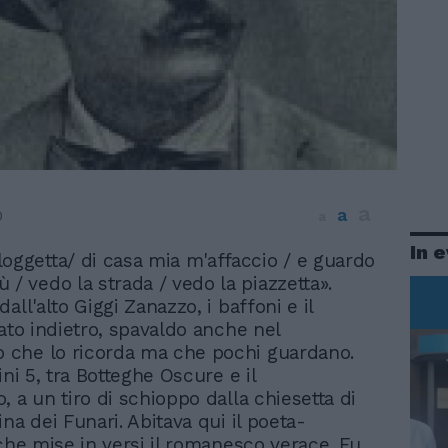
a
a
0
a
In 
 loggetta/ di casa mia m'affaccio / e guardo
iù / vedo la strada / vedo la piazzetta».
all'alto Giggi Zanazzo, i baffoni e il
rato indietro, spavaldo anche nel
che lo ricorda ma che pochi guardano.
ini 5, tra Botteghe Oscure e il
, a un tiro di schioppo dalla chiesetta di
na dei Funari. Abitava qui il poeta-
 che mise in versi il romanesco verace. Fu