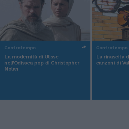
Controtempo
Controtempo
La modernità di Ulisse
La rinascita 
nell'Odissea pop di Christopher
canzoni di Va
Nolan