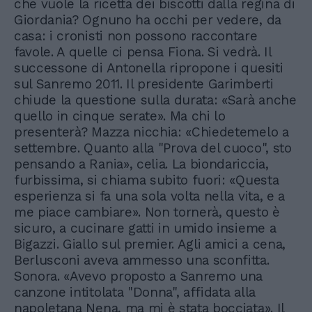
che vuole la ricetta dei biscotti dalla regina di
Giordania? Ognuno ha occhi per vedere, da
casa: i cronisti non possono raccontare
favole. A quelle ci pensa Fiona. Si vedrà. Il
successone di Antonella ripropone i quesiti
sul Sanremo 2011. Il presidente Garimberti
chiude la questione sulla durata: «Sarà anche
quello in cinque serate». Ma chi lo
presenterà? Mazza nicchia: «Chiedetemelo a
settembre. Quanto alla "Prova del cuoco", sto
pensando a Rania», celia. La biondariccia,
furbissima, si chiama subito fuori: «Questa
esperienza si fa una sola volta nella vita, e a
me piace cambiare». Non tornerà, questo è
sicuro, a cucinare gatti in umido insieme a
Bigazzi. Giallo sul premier. Agli amici a cena,
Berlusconi aveva ammesso una sconfitta.
Sonora. «Avevo proposto a Sanremo una
canzone intitolata "Donna", affidata alla
napoletana Nena, ma mi è stata bocciata». Il