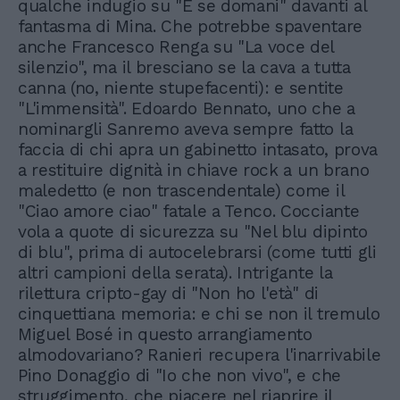
qualche indugio su "E se domani" davanti al
fantasma di Mina. Che potrebbe spaventare
anche Francesco Renga su "La voce del
silenzio", ma il bresciano se la cava a tutta
canna (no, niente stupefacenti): e sentite
"L'immensità". Edoardo Bennato, uno che a
nominargli Sanremo aveva sempre fatto la
faccia di chi apra un gabinetto intasato, prova
a restituire dignità in chiave rock a un brano
maledetto (e non trascendentale) come il
"Ciao amore ciao" fatale a Tenco. Cocciante
vola a quote di sicurezza su "Nel blu dipinto
di blu", prima di autocelebrarsi (come tutti gli
altri campioni della serata). Intrigante la
rilettura cripto-gay di "Non ho l'età" di
cinquettiana memoria: e chi se non il tremulo
Miguel Bosé in questo arrangiamento
almodovariano? Ranieri recupera l'inarrivabile
Pino Donaggio di "Io che non vivo", e che
struggimento, che piacere nel riaprire il