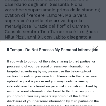
calendario degli anni Sessanta. Fiona
vorrebbe spupazzarselo prima della standing
ovation di "Perdere l'amore". Ma la vera
superstar è quella che arriva dopo la
meravigliosa "Grazie dei fior" di Carmen
Consoli: sembra Tina Turner ma è la signora
Nilla Pizzi, anni 91, con l'abito disegnato a
rose e colombe, cinque metri di strascico e i
boys a reggerlo, i fans (alcuni suoi coetanei)
Il Tempo -
Do Not Process My Personal Information
ad assediarla fuori dall'albergo. È ancora
intonata, e dire che la sua carriera era
If you wish to opt-out of the sale, sharing to third parties, or
cominciata al tempo dei telefoni bianchi, non
processing of your personal or sensitive information for
degli sms da televoto. C'è la sensazione che il
targeted advertising by us, please use the below opt-out
tempo si sia davvero fermato, all'Ariston. Nel
section to confirm your selection. Please note that after your
bene e nel male, è così.
opt-out request is processed you may continue seeing
interest-based ads based on personal information utilized by
us or personal information disclosed to third parties prior to
your opt-out. You may separately opt-out of the further
disclosure of your personal information by third parties on the