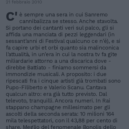
21 febbraio 2010
C'
è sempre una sera in cui Sanremo
cannibalizza se stesso. Anche stavolta.
Si portano dei cantanti veri sul palco, gli si
affida una manciata di pezzi leggendari (in
sessant'anni di Festival qualcuno ce n'è), e si
fa capire urbi et orbi quanto sia malinconica
l'attualità, in un'era in cui la nostra tv fa gite
miliardarie attorno a una discarica dove -
direbbe Battiato - finiamo sommersi da
immondizie musicali. A proposito: i due
ripescati fra i cinque artisti già trombati sono
Pupo-Filiberto e Valerio Scanu. Cantava
qualcun altro: era già tutto previsto. Dal
televoto, tranquilli. Ancora numeri. In Rai
stappano champagne millesimato per gli
ascolti della seconda serata: 10 milioni 164
mila telespettatori, con il 43,88 per cento di
share. Meglio del fenomenale Bonolis dello