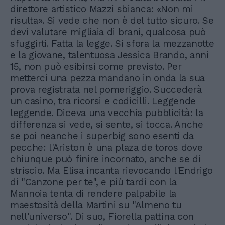
direttore artistico Mazzi sbianca: «Non mi
risulta». Si vede che non è del tutto sicuro. Se
devi valutare migliaia di brani, qualcosa può
sfuggirti. Fatta la legge. Si sfora la mezzanotte
e la giovane, talentuosa Jessica Brando, anni
15, non può esibirsi come previsto. Per
metterci una pezza mandano in onda la sua
prova registrata nel pomeriggio. Succederà
un casino, tra ricorsi e codicilli. Leggende
leggende. Diceva una vecchia pubblicità: la
differenza si vede, si sente, si tocca. Anche
se poi neanche i superbig sono esenti da
pecche: l'Ariston è una plaza de toros dove
chiunque può finire incornato, anche se di
striscio. Ma Elisa incanta rievocando l'Endrigo
di "Canzone per te", e più tardi con la
Mannoia tenta di rendere palpabile la
maestosità della Martini su "Almeno tu
nell'universo". Di suo, Fiorella pattina con