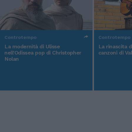
Controtempo
Controtempo
La modernità di Ulisse
La rinascita 
nell'Odissea pop di Christopher
canzoni di Va
Nolan