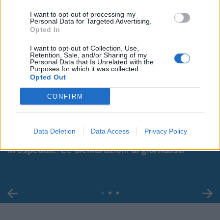
I want to opt-out of processing my
Personal Data for Targeted Advertising.
Opted In
I want to opt-out of Collection, Use,
Retention, Sale, and/or Sharing of my
Personal Data that Is Unrelated with the
Purposes for which it was collected.
Opted Out
CONFIRM
00:00
01:16
Data Deletion
Data Access
Privacy Policy
Leonardo Maria Del Vecchio dall'ex compagna
in ospedale. Le dichiarazioni ai giornalisti