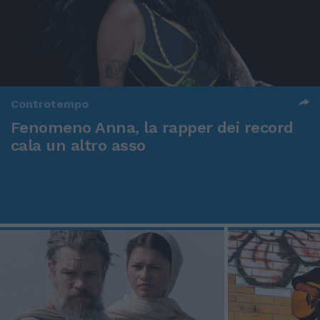
Controtempo
Fenomeno Anna, la rapper dei record
cala un altro asso