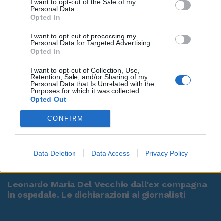
I want to opt-out of the Sale of my
Personal Data.
Opted In
I want to opt-out of processing my
Personal Data for Targeted Advertising.
Opted In
I want to opt-out of Collection, Use,
Retention, Sale, and/or Sharing of my
Personal Data that Is Unrelated with the
Purposes for which it was collected.
Opted Out
CONFIRM
Data Deletion
Data Access
Privacy Policy
00:00
01:16
Leonardo Maria Del Vecchio dall'ex compagna
in ospedale. Le dichiarazioni ai giornalisti