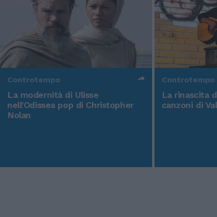
Controtempo
Controtempo
La modernità di Ulisse
La rinascita 
nell'Odissea pop di Christopher
canzoni di Va
Nolan