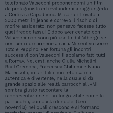
telefonato Valsecchi proponendomi un film
da protagonista ed invitandomi a raggiungerlo
a Cortina a Capodanno. Mi sono ritrovato a
2000 metri in jeans e correvo il rischio di
morire assiderato, non pensavo facesse tutto
quel freddo lassù! E dopo aver cenato con
Valsecchi non sono più uscito dall'albergo se
non per ritornarmene a casa. Mi sentivo come
Totò e Peppino. Per fortuna gli incontri
successivi con Valsecchi li abbiamo fatti tutti
a Roma». Nel cast, anche Giulia Michelini,
Raul Cremona, Francesca Chillemi e Ivano
Marescotti, in un'Italia non retorica ma
autentica e divertente, nella quale si dà
grande spazio alle realtà parrocchiali. «Mi
sembra giusto raccontare la
rappresentazione di un luogo vitale come la
parrocchia, composta di nuclei (ben
novemila) nei quali crescono e si formano