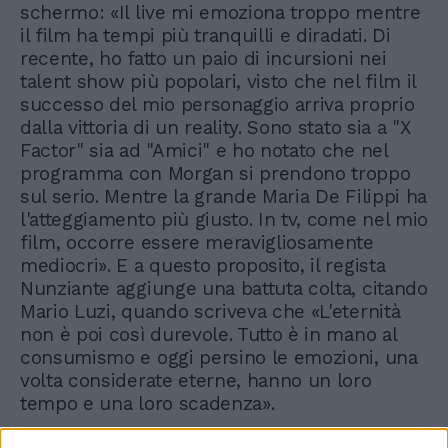
schermo: «Il live mi emoziona troppo mentre
il film ha tempi più tranquilli e diradati. Di
recente, ho fatto un paio di incursioni nei
talent show più popolari, visto che nel film il
successo del mio personaggio arriva proprio
dalla vittoria di un reality. Sono stato sia a "X
Factor" sia ad "Amici" e ho notato che nel
programma con Morgan si prendono troppo
sul serio. Mentre la grande Maria De Filippi ha
l'atteggiamento più giusto. In tv, come nel mio
film, occorre essere meravigliosamente
mediocri». E a questo proposito, il regista
Nunziante aggiunge una battuta colta, citando
Mario Luzi, quando scriveva che «L'eternità
non è poi così durevole. Tutto è in mano al
consumismo e oggi persino le emozioni, una
volta considerate eterne, hanno un loro
tempo e una loro scadenza».