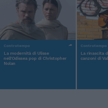
Controtempo
Controtempo
La modernità di Ulisse
La rinascita 
nell'Odissea pop di Christopher
canzoni di Va
Nolan