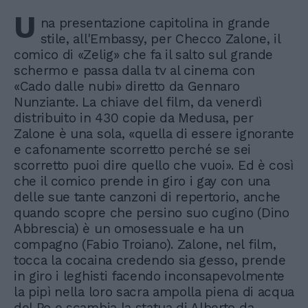
U
na presentazione capitolina in grande
stile, all'Embassy, per Checco Zalone, il
comico di «Zelig» che fa il salto sul grande
schermo e passa dalla tv al cinema con
«Cado dalle nubi» diretto da Gennaro
Nunziante. La chiave del film, da venerdì
distribuito in 430 copie da Medusa, per
Zalone è una sola, «quella di essere ignorante
e cafonamente scorretto perché se sei
scorretto puoi dire quello che vuoi». Ed è così
che il comico prende in giro i gay con una
delle sue tante canzoni di repertorio, anche
quando scopre che persino suo cugino (Dino
Abbrescia) è un omosessuale e ha un
compagno (Fabio Troiano). Zalone, nel film,
tocca la cocaina credendo sia gesso, prende
in giro i leghisti facendo inconsapevolmente
la pipì nella loro sacra ampolla piena di acqua
del Po e scambia la statua di Alberto da