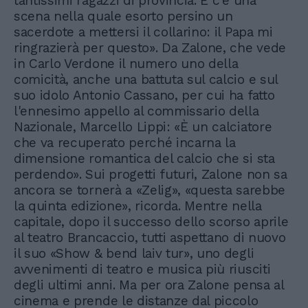
tantissimi ragazzi di provincia. E c'è una
scena nella quale esorto persino un
sacerdote a mettersi il collarino: il Papa mi
ringrazierà per questo». Da Zalone, che vede
in Carlo Verdone il numero uno della
comicità, anche una battuta sul calcio e sul
suo idolo Antonio Cassano, per cui ha fatto
l'ennesimo appello al commissario della
Nazionale, Marcello Lippi: «È un calciatore
che va recuperato perché incarna la
dimensione romantica del calcio che si sta
perdendo». Sui progetti futuri, Zalone non sa
ancora se tornerà a «Zelig», «questa sarebbe
la quinta edizione», ricorda. Mentre nella
capitale, dopo il successo dello scorso aprile
al teatro Brancaccio, tutti aspettano di nuovo
il suo «Show & bend laiv tur», uno degli
avvenimenti di teatro e musica più riusciti
degli ultimi anni. Ma per ora Zalone pensa al
cinema e prende le distanze dal piccolo