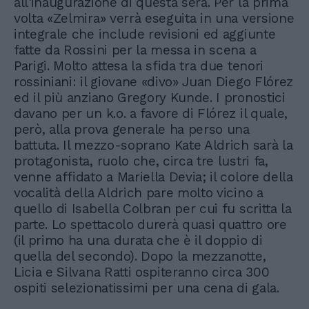
all'inaugurazione di questa sera. Per la prima
volta «Zelmira» verrà eseguita in una versione
integrale che include revisioni ed aggiunte
fatte da Rossini per la messa in scena a
Parigi. Molto attesa la sfida tra due tenori
rossiniani: il giovane «divo» Juan Diego Flórez
ed il più anziano Gregory Kunde. I pronostici
davano per un k.o. a favore di Flórez il quale,
però, alla prova generale ha perso una
battuta. Il mezzo-soprano Kate Aldrich sarà la
protagonista, ruolo che, circa tre lustri fa,
venne affidato a Mariella Devia; il colore della
vocalità della Aldrich pare molto vicino a
quello di Isabella Colbran per cui fu scritta la
parte. Lo spettacolo durerà quasi quattro ore
(il primo ha una durata che è il doppio di
quella del secondo). Dopo la mezzanotte,
Licia e Silvana Ratti ospiteranno circa 300
ospiti selezionatissimi per una cena di gala.