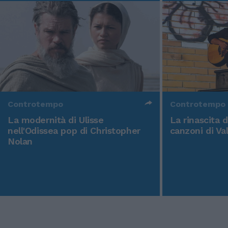
Controtempo
Controtempo
La modernità di Ulisse
La rinascita 
nell'Odissea pop di Christopher
canzoni di Va
Nolan