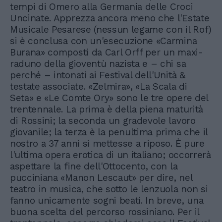
tempi di Omero alla Germania delle Croci
Uncinate. Apprezza ancora meno che l'Estate
Musicale Pesarese (nessun legame con il Rof)
si è conclusa con un'esecuzione «Carmina
Burana» composti da Carl Orff per un maxi-
raduno della gioventù nazista e – chi sa
perché – intonati ai Festival dell'Unità &
testate associate. «Zelmira», «La Scala di
Seta» e «Le Comte Ory» sono le tre opere del
trentennale. La prima è della piena maturità
di Rossini; la seconda un gradevole lavoro
giovanile; la terza è la penultima prima che il
nostro a 37 anni si mettesse a riposo. È pure
l'ultima opera erotica di un italiano; occorrerà
aspettare la fine dell'Ottocento, con la
pucciniana «Manon Lescaut» per dire, nel
teatro in musica, che sotto le lenzuola non si
fanno unicamente sogni beati. In breve, una
buona scelta del percorso rossiniano. Per il