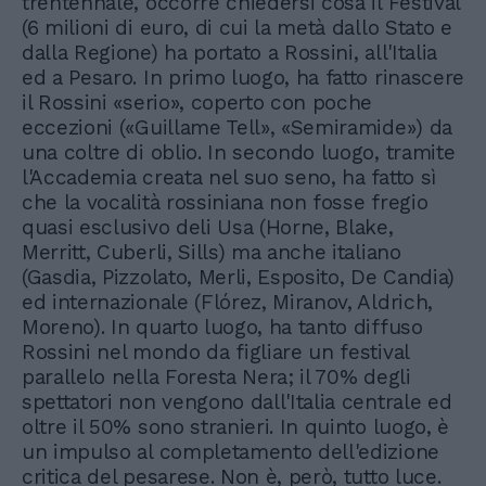
trentennale, occorre chiedersi cosa il Festival
(6 milioni di euro, di cui la metà dallo Stato e
dalla Regione) ha portato a Rossini, all'Italia
ed a Pesaro. In primo luogo, ha fatto rinascere
il Rossini «serio», coperto con poche
eccezioni («Guillame Tell», «Semiramide») da
una coltre di oblio. In secondo luogo, tramite
l'Accademia creata nel suo seno, ha fatto sì
che la vocalità rossiniana non fosse fregio
quasi esclusivo deli Usa (Horne, Blake,
Merritt, Cuberli, Sills) ma anche italiano
(Gasdia, Pizzolato, Merli, Esposito, De Candia)
ed internazionale (Flórez, Miranov, Aldrich,
Moreno). In quarto luogo, ha tanto diffuso
Rossini nel mondo da figliare un festival
parallelo nella Foresta Nera; il 70% degli
spettatori non vengono dall'Italia centrale ed
oltre il 50% sono stranieri. In quinto luogo, è
un impulso al completamento dell'edizione
critica del pesarese. Non è, però, tutto luce.