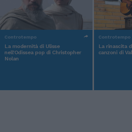
Controtempo
Controtempo
La modernità di Ulisse
La rinascita 
nell'Odissea pop di Christopher
canzoni di Va
Nolan