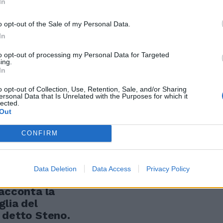
In
o opt-out of the Sale of my Personal Data.
In
to opt-out of processing my Personal Data for Targeted
ing.
In
e Ferrario è
o opt-out of Collection, Use, Retention, Sale, and/or Sharing
ione e di
ersonal Data that Is Unrelated with the Purposes for which it
lected.
Out
CONFIRM
vo libro di
Data Deletion
Data Access
Privacy Policy
miglia
racconta la
glia del
 detto Steno.