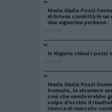
Maria Giulia Pozzi Cent
di briosa comicità in un 
due signorine perbene.
15/01/2012
In Nigeria chiusi i pozzi 
15/01/2012
Maria Giulia Pozzi Donne
tremate, le straniere so
così che sembrerebbe gr
colpo d'occhio il risulta
ricerca di mercato cond