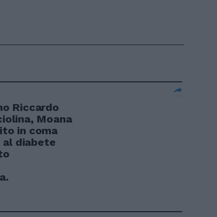
ano Riccardo
ciolina, Moana
nito in coma
 al diabete
to
a.