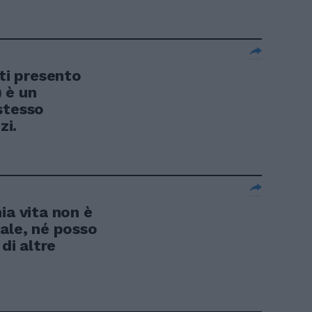
 ti presento
 è un
stesso
zi.
ia vita non è
ale, né posso
 di altre