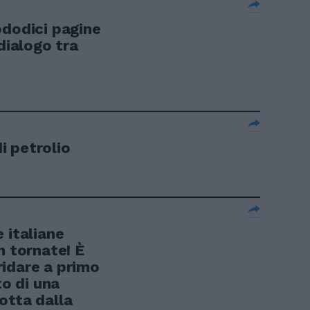
ododici pagine
dialogo tra
di petrolio
 italiane
n tornate! È
idare a primo
to di una
otta dalla