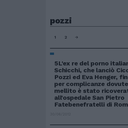
pozzi
1
2
5L'ex re del porno itali
Schicchi, che lanciò Cic
Pozzi ed Eva Henger, fi
per complicanze dovute
mellito è stato ricovera
all'ospedale San Pietro
Fatebenefratelli di Rom
30/06/2012