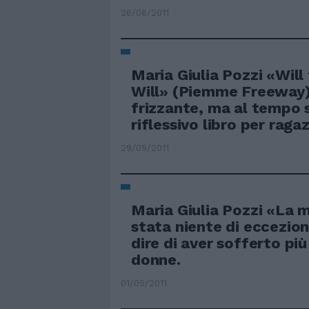
26/06/2011
Maria Giulia Pozzi «Will
Will» (Piemme Freeway)
frizzante, ma al tempo 
riflessivo libro per ragaz
29/05/2011
Maria Giulia Pozzi «La m
stata niente di eccezion
dire di aver sofferto più
donne.
01/05/2011