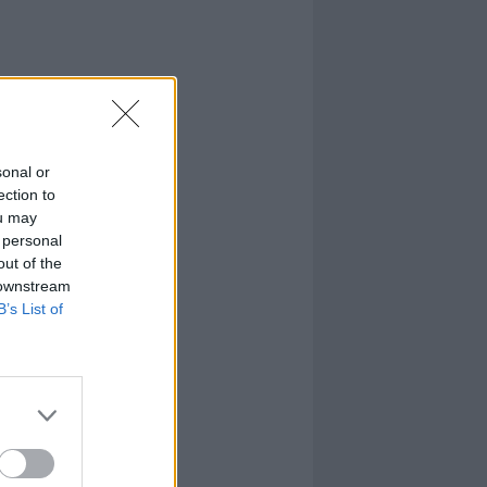
sonal or
ection to
ou may
 personal
out of the
 downstream
B’s List of