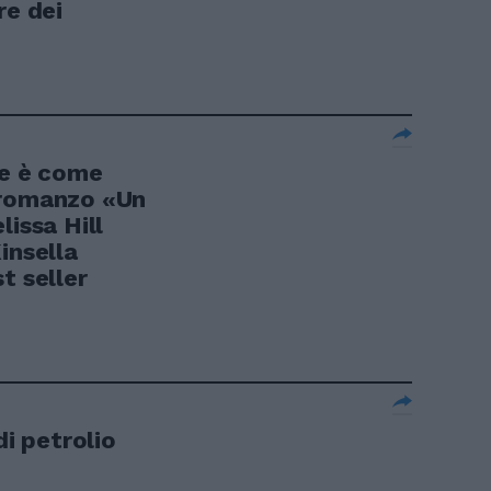
re dei
te è come
 romanzo «Un
lissa Hill
insella
t seller
di petrolio