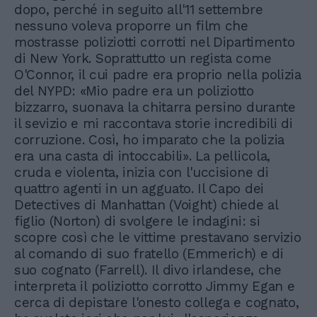
dopo, perché in seguito all'11 settembre
nessuno voleva proporre un film che
mostrasse poliziotti corrotti nel Dipartimento
di New York. Soprattutto un regista come
O'Connor, il cui padre era proprio nella polizia
del NYPD: «Mio padre era un poliziotto
bizzarro, suonava la chitarra persino durante
il sevizio e mi raccontava storie incredibili di
corruzione. Così, ho imparato che la polizia
era una casta di intoccabili». La pellicola,
cruda e violenta, inizia con l'uccisione di
quattro agenti in un agguato. Il Capo dei
Detectives di Manhattan (Voight) chiede al
figlio (Norton) di svolgere le indagini: si
scopre così che le vittime prestavano servizio
al comando di suo fratello (Emmerich) e di
suo cognato (Farrell). Il divo irlandese, che
interpreta il poliziotto corrotto Jimmy Egan e
cerca di depistare l'onesto collega e cognato,