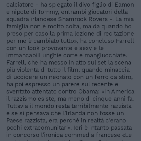
calciatore - ha spiegato il divo figlio di Eamon
e nipote di Tommy, entrambi giocatori della
squadra irlandese Shamrock Rovers -. La mia
famiglia non è molto colta, ma da quando ho
preso per caso la prima lezione di recitazione
per me è cambiato tutto», ha concluso Farrell
con un look provovante e sexy e le
immancabili unghie corte e mangiucchiate.
Farrell, che ha messo in atto sul set la scena
più violenta di tutto il film, quando minaccia
di uccidere un neonato con un ferro da stiro,
ha poi espresso un parere sul recente e
sventato attentato contro Obama: «In America
il razzismo esiste, ma meno di cinque anni fa.
Tuttavia il mondo resta terribilmente razzista
e se si pensava che l'Irlanda non fosse un
Paese razzista, era perché in realtà c'erano
pochi extracomunitari». Ieri è intanto passata
in concorso l'ironica commedia francese «Le