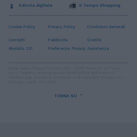
Edicola digitale
Il Tempo Shopping
Cookie Policy
Privacy Policy
Condizioni Generali
Contatti
Pubblicità
Credits
Modello 231
Preferenze Privacy
Assistenza
Sede legale: Piazza Colonna, 366 - 00187 Roma CF e P. Iva e
Iscriz. Registro Imprese Roma: 13486391009 REA Roma n°
1450962 Cap. Sociale € 25.000,00 i.v. © Copyright IlTempo. Srl -
ISSN (sito web): 1721-4084
TORNA SU