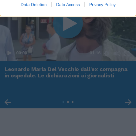
Data Deletion
Data Access
Privacy Policy
00:00
01:16
Leonardo Maria Del Vecchio dall'ex compagna
in ospedale. Le dichiarazioni ai giornalisti