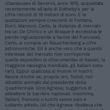
«Danseuse» di Severini, anno 1915, acquistata
recentemente all'asta di Sotheby's per la
cifra-record di 19 milioni di euro. E le
quotazioni sempre crescenti di Fontana,
Burri, Manzoni. Certo, la distanza di mercato
tra un De Chirico e un Braque è eccessiva (e
pende ingiustamente a favore del francese).
Certo, si compra un Rauschenberg a cifre
astronomiche. Ed è anche vero che a questo
interesse del mercato non corrisponde
quello espositivo (a «Documenta» di Kassel, la
maggiore rassegna mondiale, gli italiani sono
rari). Eppur qualcosa si muove in nostro
favore. Anche se, proprio ieri, Todolì, nel
dibattito animato dal presidente della
Quadriennale Gino Agnese, suggeriva di
abbattere le barriere nazionali. Insomma,
italiani, francesi o turchi «sono solo e
soltanto artisti». (Al che Agnese ribatteva che