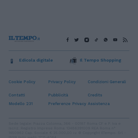
Edicola digitale
Il Tempo Shopping
Cookie Policy
Privacy Policy
Condizioni Generali
Contatti
Pubblicità
Credits
Modello 231
Preferenze Privacy
Assistenza
Sede legale: Piazza Colonna, 366 - 00187 Roma CF e P. Iva e
Iscriz. Registro Imprese Roma: 13486391009 REA Roma n°
1450962 Cap. Sociale € 25.000,00 i.v. © Copyright IlTempo. Srl -
ISSN (sito web): 1721-4084