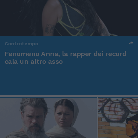
Controtempo
Fenomeno Anna, la rapper dei record
cala un altro asso