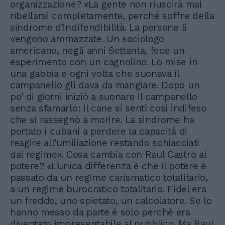
organizzazione? «La gente non riuscirà mai
ribellarsi completamente, perché soffre della
sindrome d'indifendibilità. La persone lì
vengono ammazzate. Un sociologo
americano, negli anni Settanta, fece un
esperimento con un cagnolino. Lo mise in
una gabbia e ogni volta che suonava il
campanello gli dava da mangiare. Dopo un
po' di giorni iniziò a suonare il campanello
senza sfamarlo: il cane si sentì così indifeso
che si rassegnò a morire. La sindrome ha
portato i cubani a perdere la capacità di
reagire all'umiliazione restando schiacciati
dal regime». Cosa cambia con Raul Castro al
potere? «L'unica differenza è che il potere è
passato da un regime carismatico totalitario,
a un regime burocratico totalitario. Fidel era
un freddo, uno spietato, un calcolatore. Se lo
hanno messo da parte è solo perché era
diventato impresentabile al pubblico. Ma Raul