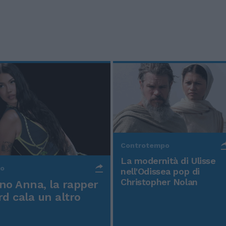
Controtempo
La modernità di Ulisse
po
nell'Odissea pop di
Christopher Nolan
o Anna, la rapper
rd cala un altro