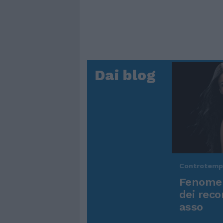
Dai blog
Controtem
Fenomen
dei reco
asso