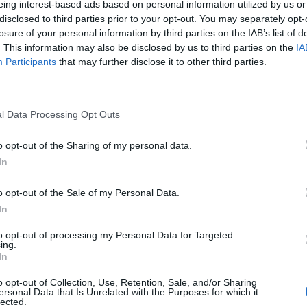
eing interest-based ads based on personal information utilized by us or
dò ad abitare in una camera ammobiliata ai
disclosed to third parties prior to your opt-out. You may separately opt-
agnoli. Lì mi mostrò il suo tesoro: una
losure of your personal information by third parties on the IAB’s list of
ia piena di cartelle con ritagli di giornali e
. This information may also be disclosed by us to third parties on the
IA
taliane, francesi, inglesi, americane. Meno
Participants
that may further disclose it to other third parties.
e, custodiva carte e sogni per una
Le
 che avrebbe cominciato chissà dove,
da
do, ammesso che la Fortuna si fosse
Rudy Giuliani a Come States?
Le
l Data Processing Opt Outs
orno dalla sua parte, quella d'un giovane
Trump, Meloni e la strategia
he il più piccolo aggancio nel potere che
americana
o opt-out of the Sharing of my personal data.
to nella destra calabrese. Nel '56 entrò a
In
minando stupore per le sue conoscenze.
dò a Roma, al Secolo d'Italia dov'era
o opt-out of the Sale of my Personal Data.
apo Barbiellini Amidei. Traslocò a Palazzo
In
 Giornale d'Italia. All'inizio degli anni
minciò la sua avventura a Il Tempo e qui
to opt-out of processing my Personal Data for Targeted
ing.
 ogni dove per tanti anni centinaia di
In
nticabili. Libro su libro, carta su carta,
 ritaglio, aveva messo insieme una
o opt-out of Collection, Use, Retention, Sale, and/or Sharing
ersonal Data that Is Unrelated with the Purposes for which it
e un archivio che avrebbe dato dei punti
lected.