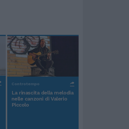
Controtempo
La rinascita della melodia
nelle canzoni di Valerio
Piccolo