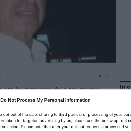
a
a
8
a
In 
iovane fu innamorato della professione
o in prima pagina per quarant'anni e
-
Do Not Process My Personal Information
o da poco smesso i pantaloni corti quando
a Napoli. Magrissimo, con i suoi spessi
to opt-out of the sale, sharing to third parties, or processing of your per
 ciuffo nero, il suo naso importante. Aveva
formation for targeted advertising by us, please use the below opt-out s
i, ma anche Conrad e altri autori che
r selection. Please note that after your opt-out request is processed y
 sete di viaggi, di lingue e di paesaggi