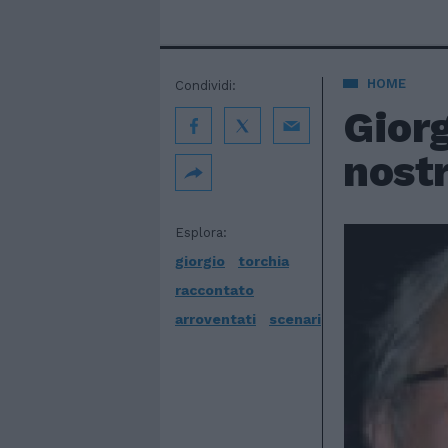
HOME
Condividi:
Giorg
nost
Esplora:
giorgio
torchia
raccontato
arroventati
scenari