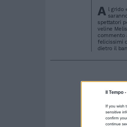
A
l grido 
saranno 
spettatori 
veline Melis
commento a
felicissimi 
dietro il ba
Il Tempo 
If you wish 
sensitive in
confirm you
continue se