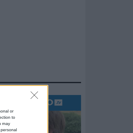
evidenza
sonal or
ection to
ou may
 personal