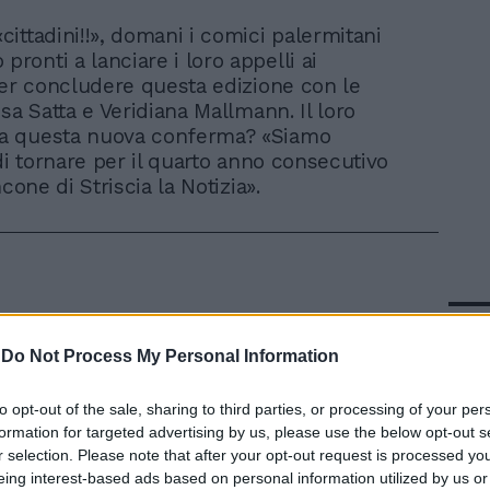
«cittadini!!», domani i comici palermitani
pronti a lanciare i loro appelli ai
per concludere questa edizione con le
sa Satta e Veridiana Mallmann. Il loro
 questa nuova conferma? «Siamo
di tornare per il quarto anno consecutivo
ncone di Striscia la Notizia».
In 
-
Do Not Process My Personal Information
to opt-out of the sale, sharing to third parties, or processing of your per
formation for targeted advertising by us, please use the below opt-out s
r selection. Please note that after your opt-out request is processed y
eing interest-based ads based on personal information utilized by us or