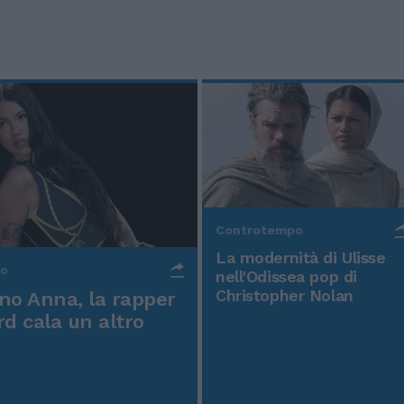
Controtempo
La modernità di Ulisse
po
nell'Odissea pop di
Christopher Nolan
o Anna, la rapper
rd cala un altro