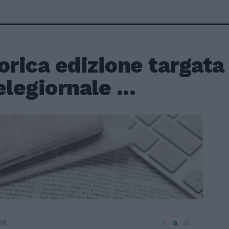
orica edizione targat
elegiornale ...
a
a
08
a