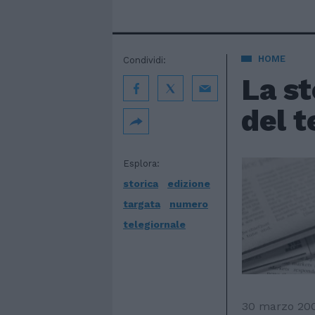
HOME
Condividi:
La st
del t
Esplora:
storica
edizione
targata
numero
telegiornale
30 marzo 20