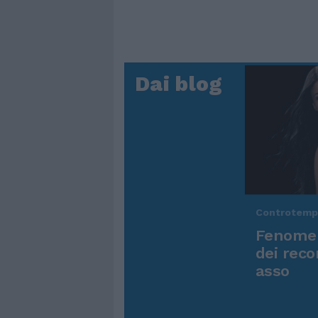
Dai blog
Controtem
Fenomen
dei reco
asso