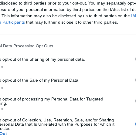
disclosed to third parties prior to your opt-out. You may separately opt-
losure of your personal information by third parties on the IAB’s list of
. This information may also be disclosed by us to third parties on the
IA
Participants
that may further disclose it to other third parties.
Le
da
l Data Processing Opt Outs
Rudy Giuliani a Come States?
Le
Trump, Meloni e la strategia
o opt-out of the Sharing of my personal data.
americana
In
o opt-out of the Sale of my Personal Data.
In
to opt-out of processing my Personal Data for Targeted
ing.
In
o opt-out of Collection, Use, Retention, Sale, and/or Sharing
ersonal Data that Is Unrelated with the Purposes for which it
lected.
Out