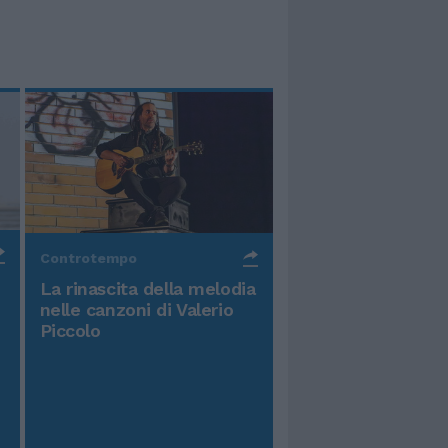
Controtempo
La rinascita della melodia
nelle canzoni di Valerio
Piccolo