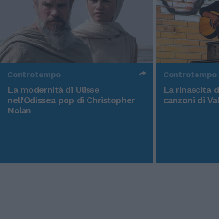
Controtempo
Controtempo
La modernità di Ulisse
La rinascita 
nell'Odissea pop di Christopher
canzoni di Va
Nolan