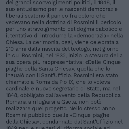
dei grandi sconvolgimenti politici, il 1848, il
suo entusiasmo per le nascenti democrazie
liberali scatenò il panico fra coloro che
vedevano nella dottrina di Rosmini il pericolo
per uno stravolgimento del dogma cattolico e
il tentativo di introdurre la «democrazia» nella
Chiesa. La cerimonia, oggi, viene celebrata a
210 anni dalla nascita del teologo, nel giorno
in cui Rosmini, nel 1832, iniziò la stesura della
sua opera più rappresentativa: «Delle Cinque
piaghe della Santa Chiesa», quella che lo
inguaiò con il Sant'Uffizio. Rosmini era stato
chiamato a Roma da Pio IX, che lo voleva
cardinale e nuovo segretario di Stato, ma nel
1848, obbligato dall'avvento della Repubblica
Romana a rifugiarsi a Gaeta, non potè
realizzare quel progetto. Nello stesso anno
Rosmini pubblicò quelle «Cinque piaghe
della Chiesa», condannato dal Sant'Uffizio nel
1849 per le sue tesi di riforma sociale ed