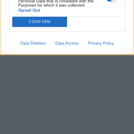
Personal Data that Is Unrelated with the
Purposes for which it was collected.
Opted Out
Leonardo Maria Del Vecchio dall'ex compagna
in ospedale. Le dichiarazioni ai giornalisti
CONFIRM
Data Deletion
Data Access
Privacy Policy