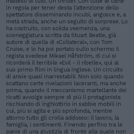
inatteso di tutti. Un thriller. Con tutte le carte
in regola per tener desta l'attenzione dello
spettatore disseminando incubi, angosce e, a
metà strada, anche un seguito di sorprese. Lo
ha costruito, con solida veemenza, una
sceneggiatura scritta da Stuart Beatle, già
autore di quella di «Collateral», con Tom
Cruise, e lo ha poi portato sullo schermo il
regista svedese Mikael Håfström, di cui si
ricorderà il terribile «Evil - il ribelle», qui al
suo primo film in lingua inglese. Un circuito
di ansie quasi inarrestabili. Non solo quando
scattano certe rivelazioni laceranti, ma anche
prima, quando il meccanismo martellante dei
ricatti avvolge sempre di più il protagonista
rischiando di inghiottirlo in sabbie mobili in
cui, più si agita e più sprofonda, mentre
attorno tutto gli crolla addosso: il lavoro, la
famiglia, i sentimenti. Finendo perfino tra le
panie di una giustizia di fronte alla quale non