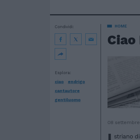
HOME
Condividi:
Ciao 
Esplora:
ciao
endrigo
cantautore
gentiluomo
08 settembre
I
striano d