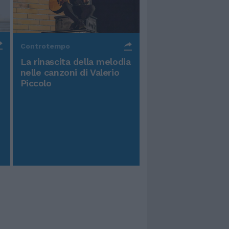
Controtempo
La rinascita della melodia
nelle canzoni di Valerio
Piccolo