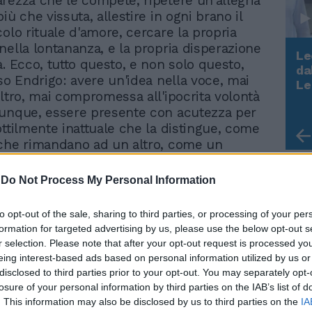
rezza che le compete, ripetere un'allegria
iù che vissuta, allestire in ogni brano il
colo rituale d'amore, cercare la propria
nella lontananza, e la propria disperazione
Le
a. Ecco, tutto questo, e non solo questo,
da
rso Endrigo: avere un'idea nella voce, mai
Rudy Giuliani a Come States?
Le
Trump, Meloni e la strategia
altro, mai compromessa all'ipocrita volontà
americana
unque, essere presente con acutezza per
ottilmente inattuale che la distingue, come
che rimandano ad un altro, come un
to senza la volontà ottusa di sopravvivere
 che non lo richiede, con la dignità di chi
-
Do Not Process My Personal Information
 per principio. Questo è stato per oltre un
o il piccolo, compatto mondo di Sergio
to opt-out of the sale, sharing to third parties, or processing of your per
 Nanni Ricordi ad accorgersi per primo di
formation for targeted advertising by us, please use the below opt-out s
mpanato ex ascensorista dell'Hotel Danieli
r selection. Please note that after your opt-out request is processed y
Fu lui a fargli incidere «I tuoi vent'anni» e
eing interest-based ads based on personal information utilized by us or
nte»: ma fu soltanto nel 1963, con l'arrivo
disclosed to third parties prior to your opt-out. You may separately opt-
 cambio di casa discografica, che il
losure of your personal information by third parties on the IAB’s list of
. This information may also be disclosed by us to third parties on the
IA
ottiene il meritato successo: «Io che amo