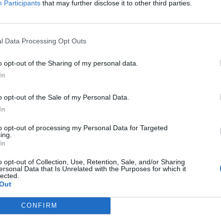
Participants
that may further disclose it to other third parties.
ecchia balera», «Via Broletto 34», «Viva
 fino al debutto al Festival di Sanremo nel
esso sì». Fu chiara fin dall'inizio la sua
 partecipare a manifestazioni nazional-
l Data Processing Opt Outs
nza farsi minimamente manipolare, anzi,
 a frequentare gli ambienti più impegnati
o opt-out of the Sharing of my personal data.
te e culturalmente, ormai con una
In
cosmopolita, come testimonia la lunga
n Vinicius de Moraes. A sorpresa, nel 1968
o opt-out of the Sale of my Personal Data.
anremo con «Canzone per te», anche se
In
Noe» presentata due anni dopo, è senz'altro
to opt-out of processing my Personal Data for Targeted
abile. Negli anni Settanta il suo percorso
ing.
 strettamente connesso al mondo della
In
alcuni grandi incontri, rimarcabili quelli
o opt-out of Collection, Use, Retention, Sale, and/or Sharing
i, Pasolini, Buttitta, Rodari. È il momento
ersonal Data that Is Unrelated with the Purposes for which it
rta di dimensioni nuove, esotiche, che lo
lected.
Out
 successo in tutto il mondo, a cominciare
Stati Uniti e tutto il Sud America. Gli
CONFIRM
 caratterizzati dall'obblio più che dalla