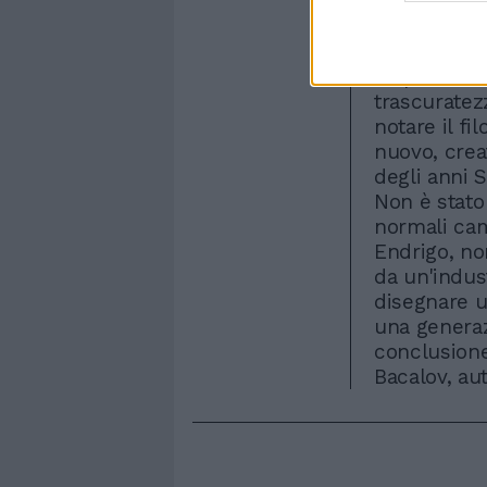
mancanza di
pubblica «I
rosso», una 
colpisce il
trascuratez
notare il f
nuovo, crea
degli anni S
Non è stato
normali cam
Endrigo, n
da un'indust
disegnare u
una genera
conclusione
Bacalov, au