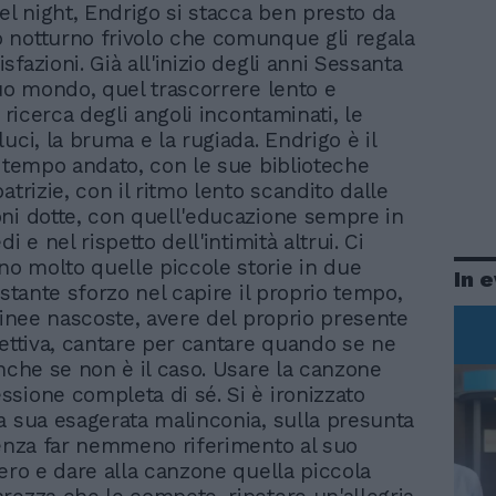
l night, Endrigo si stacca ben presto da
notturno frivolo che comunque gli regala
fazioni. Già all'inizio degli anni Sessanta
suo mondo, quel trascorrere lento e
a ricerca degli angoli incontaminati, le
uci, la bruma e la rugiada. Endrigo è il
l tempo andato, con le sue biblioteche
atrizie, con il ritmo lento scandito dalle
ni dotte, con quell'educazione sempre in
di e nel rispetto dell'intimità altrui. Ci
 molto quelle piccole storie in due
In 
ostante sforzo nel capire il proprio tempo,
 linee nascoste, avere del proprio presente
lettiva, cantare per cantare quando se ne
anche se non è il caso. Usare la canzone
sione completa di sé. Si è ironizzato
a sua esagerata malinconia, sulla presunta
senza far nemmeno riferimento al suo
cero e dare alla canzone quella piccola