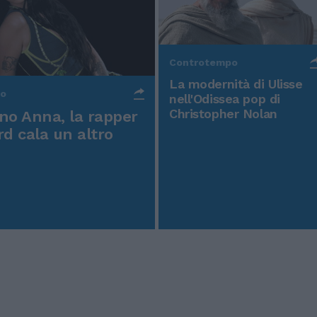
Controtempo
La modernità di Ulisse
po
nell'Odissea pop di
Christopher Nolan
o Anna, la rapper
rd cala un altro