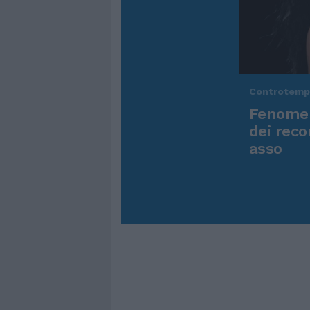
Controtem
Fenomen
dei reco
asso