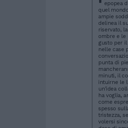
epopea de
quel mondo 
ampie soddis
delinea il 
riservato, l
ombre e le l
gusto per i
nelle case p
conversazio
punta di pie
mancheranno
minuti, il c
intuirne le
un'idea col
ha voglia, 
come espres
spesso sull
tristezza, 
volersi sin