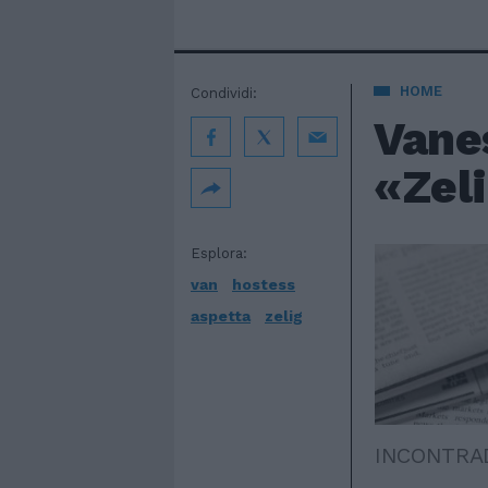
HOME
Condividi:
Vane
«Zel
Esplora:
van
hostess
aspetta
zelig
INCONTRAD