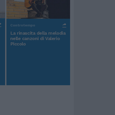
Controtempo
La rinascita della melodia
nelle canzoni di Valerio
Piccolo