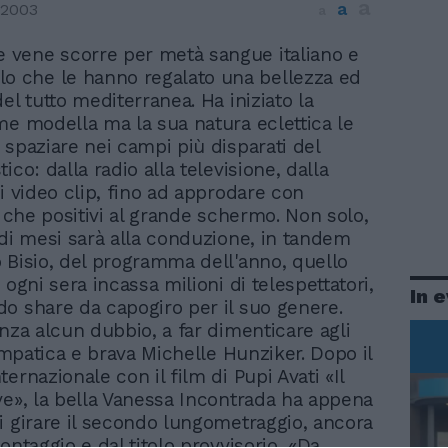
a
a
 2003
a
e vene scorre per metà sangue italiano e
lo che le hanno regalato una bellezza ed
el tutto mediterranea. Ha iniziato la
me modella ma la sua natura eclettica le
 spaziare nei campi più disparati del
ico: dalla radio alla televisione, dalla
ai video clip, fino ad approdare con
ù che positivi al grande schermo. Non solo,
 di mesi sarà alla conduzione, in tandem
 Bisio, del programma dell'anno, quello
 ogni sera incassa milioni di telespettatori,
In 
o share da capogiro per il suo genere.
enza alcun dubbio, a far dimenticare agli
simpatica e brava Michelle Hunziker. Dopo il
ernazionale con il film di Pupi Avati «Il
ve», la bella Vanessa Incontrada ha appena
i girare il secondo lungometraggio, ancora
ontaggio e dal titolo provvisorio, «Da