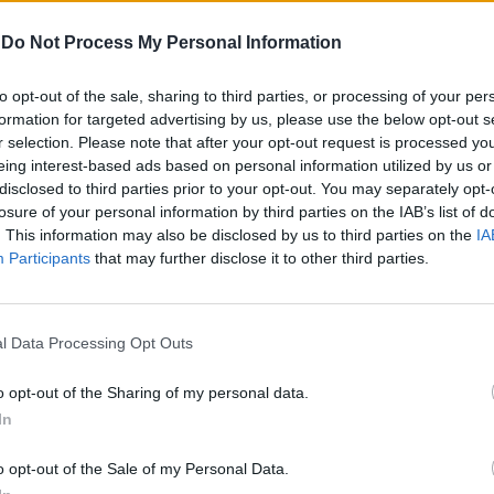
te». Un post esordio anche per il regista
-
Do Not Process My Personal Information
, che con il primo film, «Santa Maradona»,
n due David di Donatello. Incontrada, ci
po' la storia ed il suo personaggio? «Si
to opt-out of the sale, sharing to third parties, or processing of your per
formation for targeted advertising by us, please use the below opt-out s
na commedia brillante con una storia
Le
r selection. Please note that after your opt-out request is processed y
 Nina, che sono io e Dante, interpretato da
da
eing interest-based ads based on personal information utilized by us or
ienzo. Lui fa il pony express è vorrebbe
Rudy Giuliani a Come States?
Le
disclosed to third parties prior to your opt-out. You may separately opt-
la sua città e per farlo si indebita con
Trump, Meloni e la strategia
losure of your personal information by third parties on the IAB’s list of
americana
 pericolosa. Il destino però vuole che si
. This information may also be disclosed by us to third parties on the
IA
 me, una hostess fidanzata ma
Participants
that may further disclose it to other third parties.
ta, e decida di rimanere affrontando grossi
qui nascono una serie di rocamboleschi e
avvenimenti che ci travolgeranno. Ma
l Data Processing Opt Outs
 nascerà un grande amore. Con noi nel
Kabir Bedi, Remo Girone e Ugo Conti».
o opt-out of the Sharing of my personal data.
incipali e regista quasi della stessa età e
In
seconda importante tappa cinematografica.
i respirava sul set e dove avete girato?
o opt-out of the Sale of my Personal Data.
che è un piacere lavorare con gente della