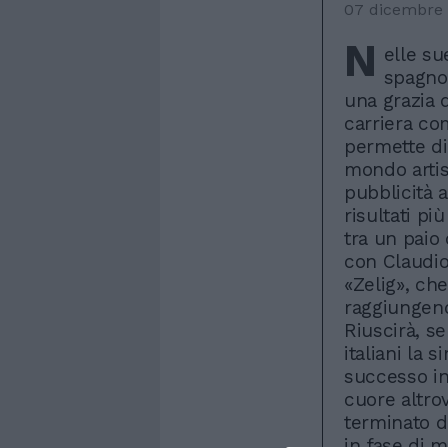
07 dicembre
N
elle su
spagno
una grazia d
carriera co
permette di
mondo artist
pubblicità 
risultati pi
tra un paio
con Claudio
«Zelig», che
raggiungend
Riuscirà, s
italiani la 
successo int
cuore altro
terminato d
in fase di m