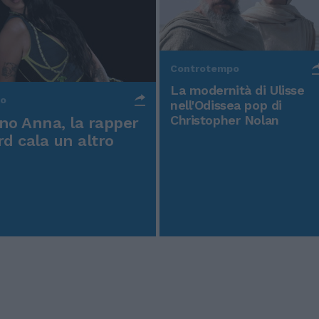
Controtempo
La modernità di Ulisse
po
nell'Odissea pop di
Christopher Nolan
o Anna, la rapper
rd cala un altro