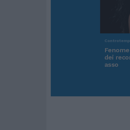
Controtem
Fenomen
dei reco
asso