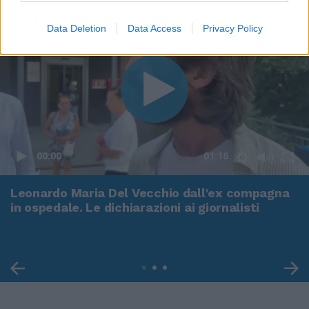
Data Deletion
Data Access
Privacy Policy
00:00
01:16
Leonardo Maria Del Vecchio dall'ex compagna
in ospedale. Le dichiarazioni ai giornalisti