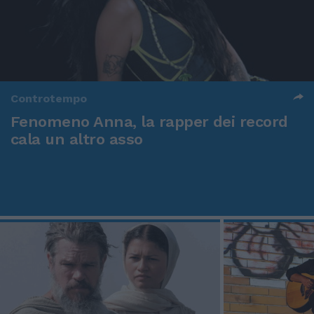
Controtempo
Fenomeno Anna, la rapper dei record
cala un altro asso