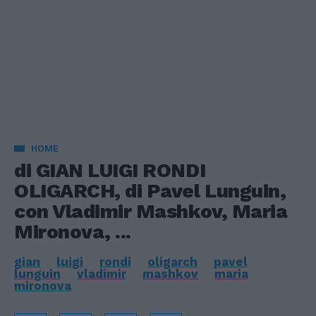
HOME
di GIAN LUIGI RONDI
OLIGARCH, di Pavel Lunguin,
con Vladimir Mashkov, Maria
Mironova, ...
gian
luigi
rondi
oligarch
pavel
lunguin
vladimir
mashkov
maria
mironova