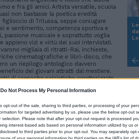
smo e fra gli amici. Artista versatile, scuola
uasi non bastasse la poetica eredità
, figlioccio di Trilussa, seppe coniugare
Le
esi e sentimento, competenza sportiva e
da
ci, passione musicale e soprattutto voglia
Rudy Giuliani a Come States?
Le
 appieno vizi e virtù dei suoi intervistati.
Trump, Meloni e la strategia
americana
varono migliaia di ritratti-Rai, inchieste,
briche cinematografiche e libri-disco, che
ro un riepilogo antologico davvero
eneficio dei giovani attratti dal mestiere.
ustri di cronache calcistiche caratterizzate
sore culturale, in quella fioritura di
-
Do Not Process My Personal Information
a Carosio ad Ameri, da Ferretti a
a Viola a Martellini) che portarono al
asmissioni irripetibili e propedeutiche ai
to opt-out of the sale, sharing to third parties, or processing of your per
formation for targeted advertising by us, please use the below opt-out s
 giovanili. Valente violinista e bravo anche
r selection. Please note that after your opt-out request is processed y
e, il maestro Ciotti preferiva ricordare i
eing interest-based ads based on personal information utilized by us or
si semiprofessionistici nell'illusorio
disclosed to third parties prior to your opt-out. You may separately opt-
iale. E si piccava d'essere stato allievo
losure of your personal information by third parties on the IAB’s list of