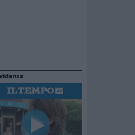
evidenza