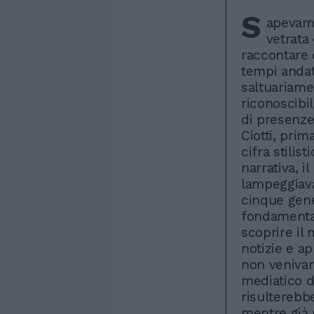
S
apevamo
vetrata
raccontare 
tempi andat
saltuariame
riconoscibi
di presenze
Ciotti, prim
cifra stilist
narrativa, 
lampeggiava
cinque gene
fondamental
scoprire il
notizie e a
non venivan
mediatico di
risulterebbe
mentre già 