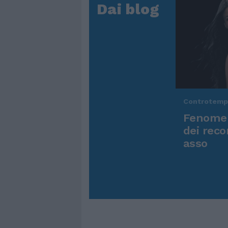
Dai blog
Controtem
Fenomen
dei reco
asso