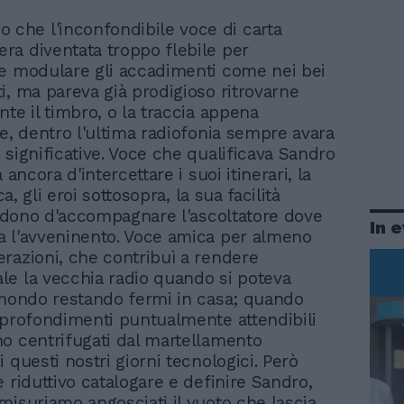
 che l'inconfondibile voce di carta
 era diventata troppo flebile per
e modulare gli accadimenti come nei bei
i, ma pareva già prodigioso ritrovarne
nte il timbro, o la traccia appena
le, dentro l'ultima radiofonia sempre avara
 significative. Voce che qualificava Sandro
a ancora d'intercettare i suoi itinerari, la
ica, gli eroi sottosopra, la sua facilità
il dono d'accompagnare l'ascoltatore dove
In 
 l'avveninento. Voce amica per almeno
razioni, che contribuì a rendere
e la vecchia radio quando si poteva
 mondo restando fermi in casa; quando
pprofondimenti puntualmente attendibili
o centrifugati dal martellamento
 questi nostri giorni tecnologici. Però
 riduttivo catalogare e definire Sandro,
misuriamo angosciati il vuoto che lascia