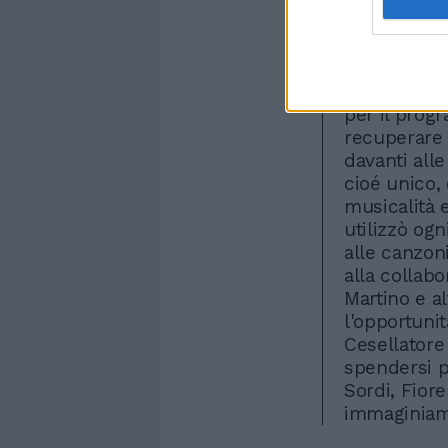
dei fanatici
Certo, anche
fuoriclasse 
domenica sp
per il prog
recuperare i
davanti all
cioé unico, 
musicalità e
utilizzò ogn
alle canzoni
alla collab
Martino e al
l'opportunit
Cesellatore
spendersi p
Sordi, Fiore
immaginiam