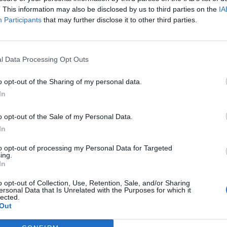
lamini, cui attribuiva qualità didattiche
. This information may also be disclosed by us to third parties on the
IA
 gloria volata via. E si commiserava,
Participants
that may further disclose it to other third parties.
ggiando su un gravissimo incidente che gli
rriera, salvo prolungare invano le
l decentramento di Forlì. Sottratto al
l Data Processing Opt Outs
enché spesso riproducesse lontane felicità
e partite di giornalisti pancioni e vecchie
o opt-out of the Sharing of my personal data.
ratto alle emozioni agonistiche, per
In
antori e fini dicitori durante stagioni
 alle Olimpiadi e nelle rassegne
o opt-out of the Sale of my Personal Data.
i di quasi ogni specialità. Sempre
In
alzante, ironico; e con una malcelata
anticismo da esibire non appena capitava
to opt-out of processing my Personal Data for Targeted
 giusta. Sempre documentato dal Giro e
ing.
In
 San Siro e dal Maracanà, dai Festival
 da ovunque servissero i suoi estri, le sue
o opt-out of Collection, Use, Retention, Sale, and/or Sharing
golare capacità di adeguare il racconto al
ersonal Data that Is Unrelated with the Purposes for which it
lected.
zzato. Impossibile clonarlo. Impossibile
Out
iscepoli con altrettante corde creative, in
o Millennio dominato dal circo dei volgari,