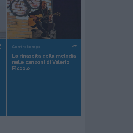
Controtempo
La rinascita della melodia
nelle canzoni di Valerio
Piccolo