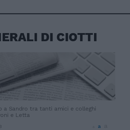
NERALI DI CIOTTI
to a Sandro tra tanti amici e colleghi
oni e Letta
a
a
3
a