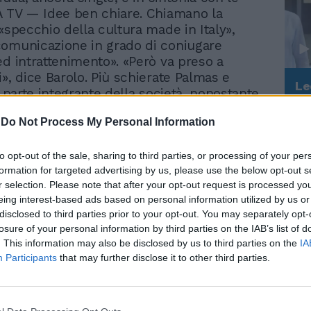
A TV — Idee ben chiare. Chiamano la
 «specchio della cultura made in Italy»,
omunicazione in grado di coniugare
ed intrattenimento». «Però va preso a
i», dice Barolo. Più schierate Palmas e
Le
a parte integrante della società, nonostante
da
 spesso esagerate». Anzi la velina bionda si
Rudy Giuliani a Come States?
Le
-
Do Not Process My Personal Information
ra più avanti: «La Tv può essere un'arma
Trump, Meloni e la strategia
americana
lio, addirittura pericolosa se utilizzata in
ato». Convergenza di simpatie anche
to opt-out of the sale, sharing to third parties, or processing of your per
formation for targeted advertising by us, please use the below opt-out s
ssione preferita: Zelig, per tutte e tre.
r selection. Please note that after your opt-out request is processed y
mas sogna addirittura di diventare la
eing interest-based ads based on personal information utilized by us or
nziker del futuro. Al programma di Italia1
disclosed to third parties prior to your opt-out. You may separately opt-
ionda affianca le Iene e, naturalmente
losure of your personal information by third parties on the IAB’s list of
entre la «supplente» Giulia ammette di non
. This information may also be disclosed by us to third parties on the
IA
ap opera ma di essere pronta a recitare in
Participants
that may further disclose it to other third parties.
 anche seriale. La Hunziker si rivela anche
conduttrice ideale, perché fresca,
n grado di mettersi in gioco.