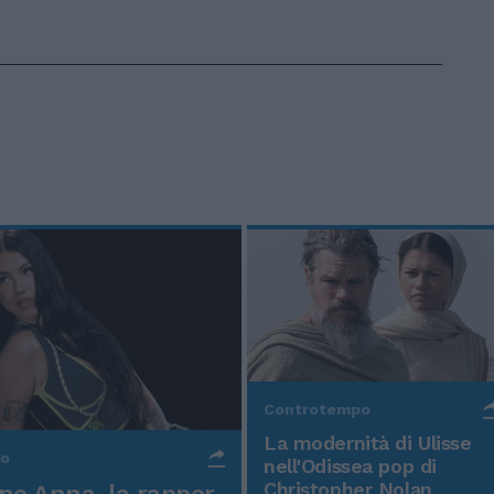
Controtempo
La modernità di Ulisse
po
nell'Odissea pop di
Christopher Nolan
o Anna, la rapper