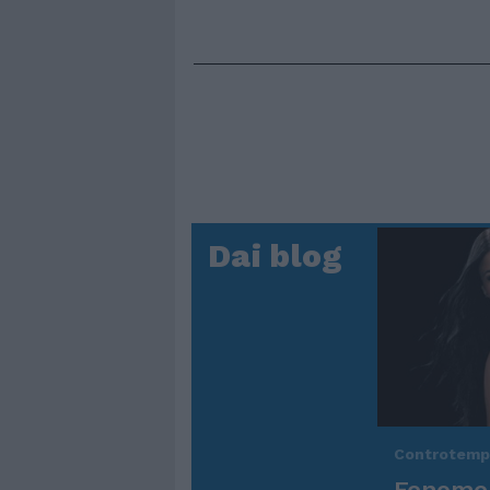
Dai blog
Controtem
Fenomen