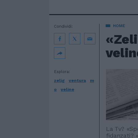
HOME
Condividi:
«Zeli
velin
Esplora:
zelig
ventura
m
o
veline
La Tv? «Spe
fidanzati? 