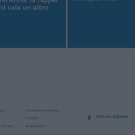
rd cala un altro
icy
Condizioni Generali
Edicola digitale
Credits
 Privacy
Assistenza