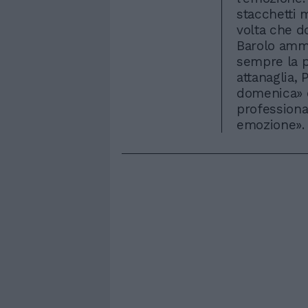
stacchetti 
volta che d
Barolo amm
sempre la pr
attanaglia,
domenica» 
professiona
emozione».