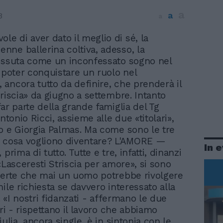
a
a
3
a
ole di aver dato il meglio di sé, la
eenne ballerina coltiva, adesso, la
issuta come un inconfessato sogno nel
i poter conquistare un ruolo nel
ancora tutto da definire, che prenderà il
triscia» da giugno a settembre. Intanto
ar parte della grande famiglia del Tg
Antonio Ricci, assieme alle due «titolari»,
o e Giorgia Palmas. Ma come sono le tre
e cosa vogliono diventare? L'AMORE —
In 
 prima di tutto. Tutte e tre, infatti, dinanzi
«Lasceresti Striscia per amore», si sono
certe che mai un uomo potrebbe rivolgere
ile richiesta se davvero interessato alla
à. «I nostri fidanzati - affermano le due
ari - rispettano il lavoro che abbiamo
iulia, ancora single, è in sintonia con le