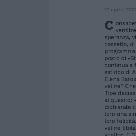
10 aprile 200
C
onsapev
ventitr
speranza, v
cassetto, d
programma, 
posto di «S
continua a f
satirico di 
Elena Barol
veline? Ch
Tipe decise,
al quesito: 
dichiarate 
loro una sim
loro felicit
veline titol
scelto». E G