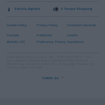
Edicola digitale
Il Tempo Shopping
Cookie Policy
Privacy Policy
Condizioni Generali
Contatti
Pubblicità
Credits
Modello 231
Preferenze Privacy
Assistenza
Sede legale: Piazza Colonna, 366 - 00187 Roma CF e P. Iva e
Iscriz. Registro Imprese Roma: 13486391009 REA Roma n°
1450962 Cap. Sociale € 25.000,00 i.v. © Copyright IlTempo. Srl -
ISSN (sito web): 1721-4084
TORNA SU