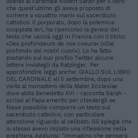
libera» al cardinale Robert Sarah per il libro
che quest'ultimo gli aveva proposto di
scrivere a «quattro mani» sul sacerdozio
cattolico. Il porporato, dopo la polemica
scoppiata ieri, ha ripercorso la genesi del
testo che uscirà oggi in Francia con il titolo:
«Des profondeurs de nos coeurs» («Dal
profondo dei nostri cuori»). Lo ha fatto
postando sul suo profilo Twitter alcune
lettere inviategli da Ratzinger. Per
approfondire leggi anche: GIALLO SUL LIBRO
DEL CARDINALE «Il 5 settembre, dopo una
visita al monastero della Mater Ecclesiae
dove abita Benedetto XVI - racconta Sarah -
scrissi al Papa emerito per chiedergli se
fosse possibile comporre un testo sul
sacerdozio cattolico, con particolare
attenzione riguardo al celibato. Gli spiegai che
io stesso avevo iniziato una riflessione nella
preghiera. Aggiunsi: "Immagino che penserà