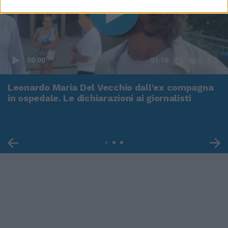
00:00
01:16
Leonardo Maria Del Vecchio dall'ex compagna
in ospedale. Le dichiarazioni ai giornalisti