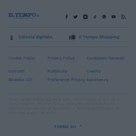
Edicola digitale
Il Tempo Shopping
Cookie Policy
Privacy Policy
Condizioni Generali
Contatti
Pubblicità
Credits
Modello 231
Preferenze Privacy
Assistenza
Sede legale: Piazza Colonna, 366 - 00187 Roma CF e P. Iva e
Iscriz. Registro Imprese Roma: 13486391009 REA Roma n°
1450962 Cap. Sociale € 25.000,00 i.v. © Copyright IlTempo. Srl -
ISSN (sito web): 1721-4084
TORNA SU