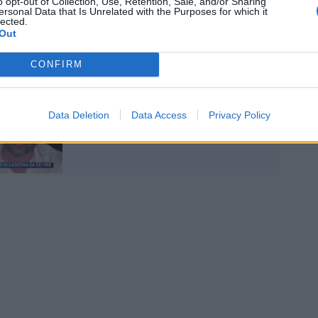
o opt-out of Collection, Use, Retention, Sale, and/or Sharing
ersonal Data that Is Unrelated with the Purposes for which it
lected.
Out
CONFIRM
La famiglia di Pamela
Genini accusa Francesco
Dolci: “Stalker in vita e
Data Deletion
Data Access
Privacy Policy
dopo la morte”