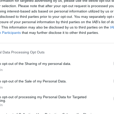
formation for targeted advertising by us, please use the below opt-out s
r selection. Please note that after your opt-out request is processed y
eing interest-based ads based on personal information utilized by us or
dettaglio dei prezzi per compagnie e
disclosed to third parties prior to your opt-out. You may separately opt-
he, in base all'elaborazione di
losure of your personal information by third parties on the IAB’s list of
Energia dei dati comunicati dai gestori
. This information may also be disclosed by us to third parties on the
IA
rezzi del Mimit aggiornati alle 8 di ieri 3
Participants
that may further disclose it to other third parties.
ezzi medi della benzina in modalità self
lle compagnie sono tra 1,926 e 1,950
no logo 1,942). Per il diesel, i prezzi medi
l Data Processing Opt Outs
ti dalle compagnie si collocano tra 1,990 e
itro (no logo 1,996). Sul servito per la
o opt-out of the Sharing of my personal data.
 impianti colorati presentano prezzi medi
In
,138 euro/litro (no logo 1,995). Sul diesel
unti vendita delle compagnie hanno prezzi
o opt-out of the Sale of my Personal Data.
i tra 2,085 e 2,195 euro/litro (no logo
In
ezzi medi praticati del Gpl sono tra 0,813 e
itro (no logo 0,799). Infine, i prezzi medi
to opt-out of processing my Personal Data for Targeted
ing.
auto vanno da 1,539 a 1,641 euro/kg (no
In