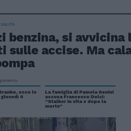
TUALITÀ
i benzina, si avvicina 
i sulle accise. Ma cala
 pompa
rgomento:
 Branko, ecco le
La famiglia di Pamela Genini
i giovedì 4
accusa Francesco Dolci:
“Stalker in vita e dopo la
morte”