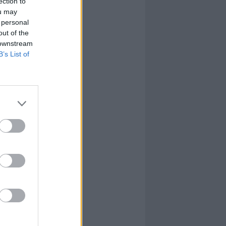
ection to
ou may
 personal
out of the
 downstream
B’s List of