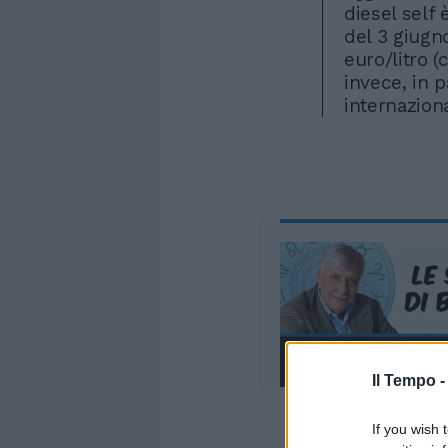
diesel self 
del 3 giugno
euro/litro (
invece, in p
internaziona
Il Tempo 
If you wish 