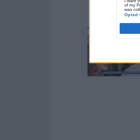
I want t
of my P
was col
Opted 