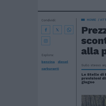
HOME
AT
Condividi:
Prezz
scont
alla
Esplora:
benzina
diesel
Sullo stesso a
carburanti
Le Stelle di
previsioni d
giugno