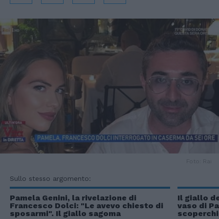
Foto: Rai
Sullo stesso argomento:
Pamela Genini, la rivelazione di
Il giallo d
Francesco Dolci: "Le avevo chiesto di
vaso di P
sposarmi". Il giallo sagoma
scoperchia