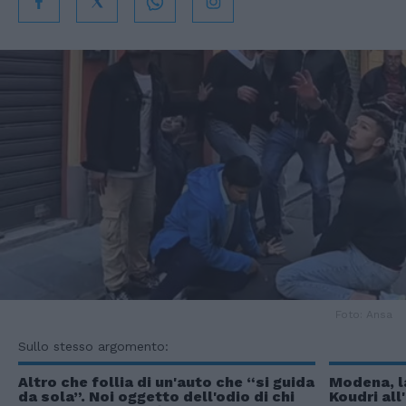
Foto: Ansa
Sullo stesso argomento:
Altro che follia di un'auto che “si guida
Modena, la
da sola”. Noi oggetto dell'odio di chi
Koudri all