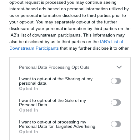
opt-out request is processed you may continue seeing
è che nessuno sembri essersi accorto che
interest-based ads based on personal information utilized by
quella tragedia stava lentamente maturando
us or personal information disclosed to third parties prior to
da anni, come l’attività sui social di Salim
your opt-out. You may separately opt-out of the further
sembra già raccontarci.
disclosure of your personal information by third parties on the
IAB’s list of downstream participants. This information may
also be disclosed by us to third parties on the
IAB’s List of
Downstream Participants
that may further disclose it to other
third parties.
Personal Data Processing Opt Outs
Altro che follia di un'auto che
“si guida da sola”. Noi
I want to opt-out of the Sharing of my
oggetto dell'odio di chi
personal data.
abbiamo accolto: è ora di fare
Opted In
sul serio
I want to opt-out of the Sale of my
Personal Data.
Opted In
I want to opt-out of processing my
Personal Data for Targeted Advertising.
Opted In