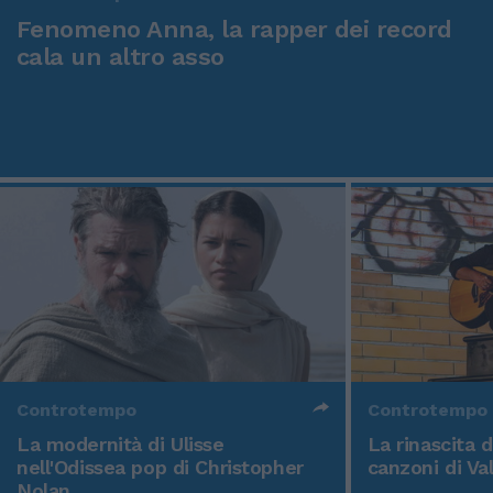
Fenomeno Anna, la rapper dei record
cala un altro asso
Controtempo
Controtempo
La modernità di Ulisse
La rinascita 
nell'Odissea pop di Christopher
canzoni di Va
Nolan