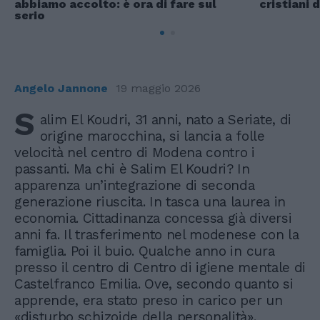
abbiamo accolto: è ora di fare sul
cristiani d
serio
Angelo Jannone
19 maggio 2026
S
alim El Koudri, 31 anni, nato a Seriate, di
origine marocchina, si lancia a folle
velocità nel centro di Modena contro i
passanti. Ma chi è Salim El Koudri? In
apparenza un’integrazione di seconda
generazione riuscita. In tasca una laurea in
economia. Cittadinanza concessa già diversi
anni fa. Il trasferimento nel modenese con la
famiglia. Poi il buio. Qualche anno in cura
presso il centro di Centro di igiene mentale di
Castelfranco Emilia. Ove, secondo quanto si
apprende, era stato preso in carico per un
«disturbo schizoide della personalità».