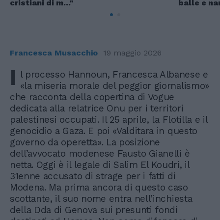
cristiani di m..."
balle e n
Francesca Musacchio
19 maggio 2026
I
l processo Hannoun, Francesca Albanese e
«la miseria morale del peggior giornalismo»
che racconta della copertina di Vogue
dedicata alla relatrice Onu per i territori
palestinesi occupati. Il 25 aprile, la Flotilla e il
genocidio a Gaza. E poi «Valditara in questo
governo da operetta». La posizione
dell’avvocato modenese Fausto Gianelli è
netta. Oggi è il legale di Salim El Koudri, il
31enne accusato di strage per i fatti di
Modena. Ma prima ancora di questo caso
scottante, il suo nome entra nell’inchiesta
della Dda di Genova sui presunti fondi