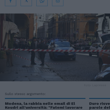
Foto: Lapresse
Sullo stesso argomento:
Modena, la rabbia nelle email di El
Duro risve
Koudri all'università: "Fatemi lavorare
parole de