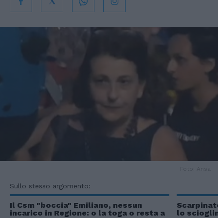
Foto: Ansa
Sullo stesso argomento:
Il Csm "boccia" Emiliano, nessun
Scarpinato
incarico in Regione: o la toga o resta a
lo sciogli