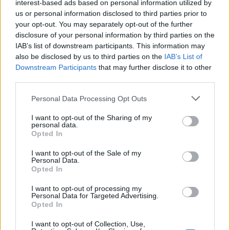
interest-based ads based on personal information utilized by
centri sociali equivale a «delegittimare» tutta
us or personal information disclosed to third parties prior to
la magistratura.
your opt-out. You may separately opt-out of the further
disclosure of your personal information by third parties on the
IAB’s list of downstream participants. This information may
also be disclosed by us to third parties on the
IAB’s List of
Downstream Participants
that may further disclose it to other
third parties.
«No, forse, anzi sì». I
Personal Data Processing Opt Outs
dietrofront di Zingaretti
sull'incontro con Palamara al
Csm
I want to opt-out of the Sharing of my
personal data.
Opted In
I want to opt-out of the Sale of my
Personal Data.
Opted In
I want to opt-out of processing my
Personal Data for Targeted Advertising.
Opted In
I want to opt-out of Collection, Use,