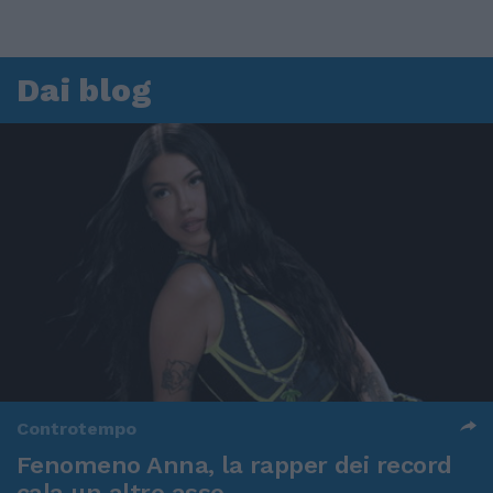
Dai blog
Controtempo
Fenomeno Anna, la rapper dei record
cala un altro asso