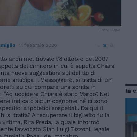
Foto: Ansa
a
a
miglio
11 febbraio 2026
a
etto anonimo, trovato l’8 ottobre del 2007
appella del cimitero in cui è sepolta Chiara
enta nuove suggestioni sul delitto di
ome anticipa Il Messaggero, si tratta di un
adretti su cui compare una scritta in
In 
: “Ad uccidere Chiara è stato Marco”. Nel
iene indicato alcun cognome né ci sono
specifici a ipotetici sospettati. Da qui il
hi si tratta? A recuperare il biglietto fu la
 vittima, Rita Preda, la quale informò
ente l’avvocato Gian Luigi Tizzoni, legale
la famiglia Poggi, del macabro