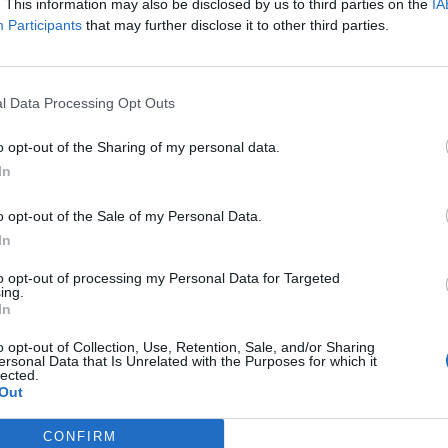
. This information may also be disclosed by us to third parties on the
IA
zza, perché era molto brava e trasparente”,
Participants
that may further disclose it to other third parties.
tempo il 24enne. Agli investigatori
che che Stasi non rispose mai agli sms
ò alcuni giorni dopo l’omicidio della
l Data Processing Opt Outs
o opt-out of the Sharing of my personal data.
 suggestioni
In
l biglietto anonimo ritrovato sulla
o opt-out of the Sale of my Personal Data.
cui è sepolta Chiara Poggi, non si può
In
he sia opera di un mitomane o, forse, di
e intendeva alimentare voci e sospetti
to opt-out of processing my Personal Data for Targeted
ing.
Del resto, come emerge dall’intercettazione
In
da e l’avvocato Tizzoni, sul foglietto
o un nome. Senza contare, inoltre, che
o opt-out of Collection, Use, Retention, Sale, and/or Sharing
ersonal Data that Is Unrelated with the Purposes for which it
atori dell’epoca non trascurano alcuna
lected.
igativa, nonostante le indagini relative al
Out
arico di Alberto Stasi furono viziate da
errori. Infine il biglietto non si collega in
CONFIRM