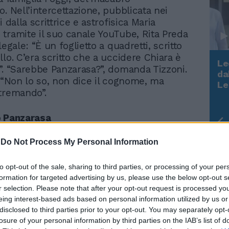
. Nell’intercettazione, pubblicata nei
i dalla scrittrice e astrofisica Maria
tramite il suo canale YouTube, Rita Preda
legale: “È un foglietto a quadretti, scritto
lo. C’era scritto che a uccidere Chiara è
Le
”. “Sarebbe Panzarasa?”, domanda Tizzoni.
da
: “Non lo so, non dice il cognome, ma
Rudy Giuliani a Come States?
Le
tremando”.
Trump, Meloni e la strategia
americana
o Panzarasa
ei fatti, Marco Panzarasa era un caro amico
-
Do Not Process My Personal Information
tasi. Il giorno in cui Chiara Poggi venne
rovava in vacanza in Liguria, come appurato
to opt-out of the sale, sharing to third parties, or processing of your per
amenti investigativi. Nelle ore successive
formation for targeted advertising by us, please use the below opt-out s
e per altre cinque volte, venne sentito a
r selection. Please note that after your opt-out request is processed y
eing interest-based ads based on personal information utilized by us or
formazioni dai carabinieri (non è mai
disclosed to third parties prior to your opt-out. You may separately opt-
to né sospettato). “Circa il suo rapporto
losure of your personal information by third parties on the IAB’s list of
 Alberto mi diceva che teneva molto a