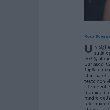
Rosa Scogna
U
n bigli
sulla c
Poggi, alim
Garlasco. C
foglio a qu
stampatello
testo non v
riferimenti 
dubbio: di c
madre della
telefonicam
storico del