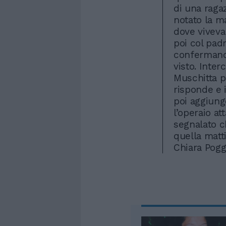
di una raga
notato la ma
dove viveva 
poi col pad
confermando
visto. Inter
Muschitta p
risponde e 
poi aggiunge
l’operaio at
segnalato ch
quella matti
Chiara Pog