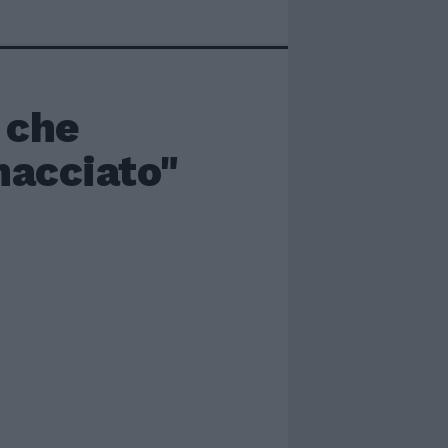
 che
nacciato"