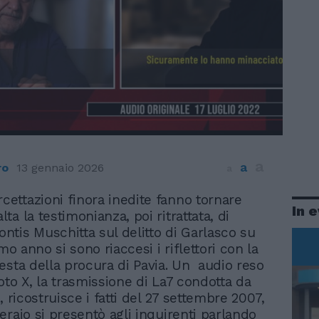
a
a
ro
13 gennaio 2026
a
rcettazioni finora inedite fanno tornare
In 
alta la testimonianza, poi ritrattata, di
tis Muschitta sul delitto di Garlasco su
imo anno si sono riaccesi i riflettori con la
esta della procura di Pavia. Un audio reso
oto X, la trasmissione di La7 condotta da
, ricostruisce i fatti del 27 settembre 2007,
eraio si presentò agli inquirenti parlando