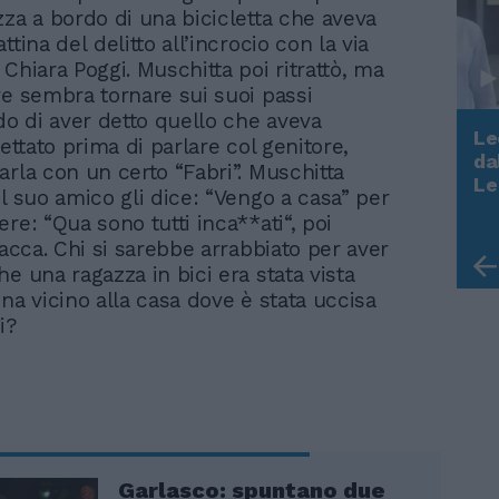
zza a bordo di una bicicletta che aveva
ttina del delitto all’incrocio con la via
Chiara Poggi. Muschitta poi ritrattò, ma
re sembra tornare sui suoi passi
 di aver detto quello che aveva
Le
cettato prima di parlare col genitore,
da
arla con un certo “Fabri”. Muschitta
Rudy Giuliani a Come States?
Le
il suo amico gli dice: “Vengo a casa” per
Trump, Meloni e la strategia
re: “Qua sono tutti inca**ati“, poi
americana
tacca. Chi si sarebbe arrabbiato per aver
e una ragazza in bici era stata vista
na vicino alla casa dove è stata uccisa
gi?
Garlasco: spuntano due