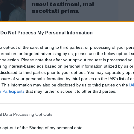
nuovi testimoni, mai
ascoltati prima
-
Do Not Process My Personal Information
to opt-out of the sale, sharing to third parties, or processing of your per
puntata de Lo stato delle cose, il
formation for targeted advertising by us, please use the below opt-out s
r selection. Please note that after your opt-out request is processed y
i Massimo Giletti su Rai3, va in onda
eing interest-based ads based on personal information utilized by us or
ercettazione, È quella di una telefonata tra
disclosed to third parties prior to your opt-out. You may separately opt-
llo Francesco Marchetto e l'ex capo di
losure of your personal information by third parties on the IAB’s list of
he arriva a ipotizzare che l’operaio possa
. This information may also be disclosed by us to third parties on the
IA
 minacciato per ritrattare quelle
Participants
that may further disclose it to other third parties.
ni. Come noto nella nuova inchiesta c'è un
r omicidio in concorso con altri, Andrea
anche un condannato in via definitiva:
l Data Processing Opt Outs
i, allora fidanzato di Chiara Poggi. Antonio
vvocato di Stati, ospite di Giletti si dice
o opt-out of the Sharing of my personal data.
articolare da quanto detto dal padre di