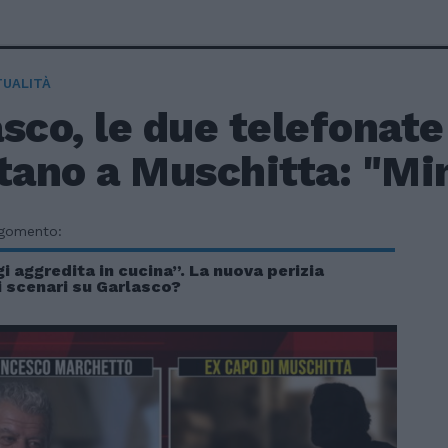
TUALITÀ
sco, le due telefonate
tano a Muschitta: "Mi
rgomento:
i aggredita in cucina”. La nuova perizia
i scenari su Garlasco?