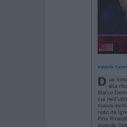
Valerio Cast
D
ue inte
alla rib
Marco Demon
cui nell'ult
nuova inchi
noto da Ign
Pino Rinaldi
quando l’op