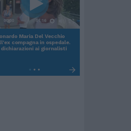
00:00
01:16
onardo Maria Del Vecchio
Terremoto, viene g
ll'ex compagna in ospedale.
video impressiona
 dichiarazioni ai giornalisti