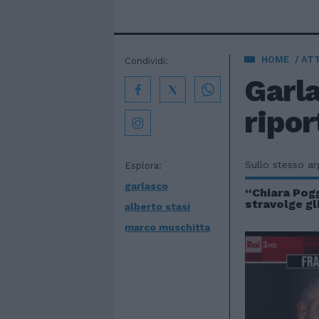
HOME
AT
Condividi:
Garla
ripor
Sullo stesso a
Esplora:
garlasco
“Chiara Pogg
stravolge gl
alberto stasi
marco muschitta