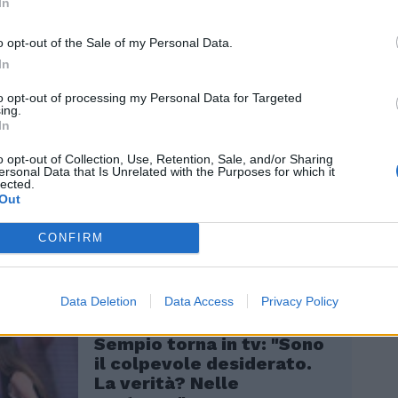
In
lla telefonata intercettata con il figlio.
ssi che è il padre di un 'attendibile'
o opt-out of the Sale of my Personal Data.
e ha fatto qualche studio
In
ziale perché parla di 'fuoco incrociato',
le parti..." - commenta De Rensis - È
to opt-out of processing my Personal Data for Targeted
esse parlato con qualcuno perché non
ing.
In
i sia laureato in giurisprudenza".
avvocato non crede alle affermazioni di
o opt-out of Collection, Use, Retention, Sale, and/or Sharing
a, sembra essere il suo sospetto, nella
ersonal Data that Is Unrelated with the Purposes for which it
lected.
'attendibilità del possibile testimone
Out
n torna.
CONFIRM
Data Deletion
Data Access
Privacy Policy
Sempio torna in tv: "Sono
il colpevole desiderato.
La verità? Nelle