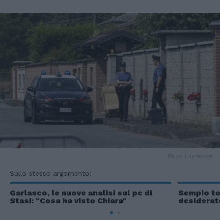
Foto: Lapresse
Sullo stesso argomento:
Garlasco, le nuove analisi sul pc di
Sempio tor
Stasi: "Cosa ha visto Chiara"
desiderato