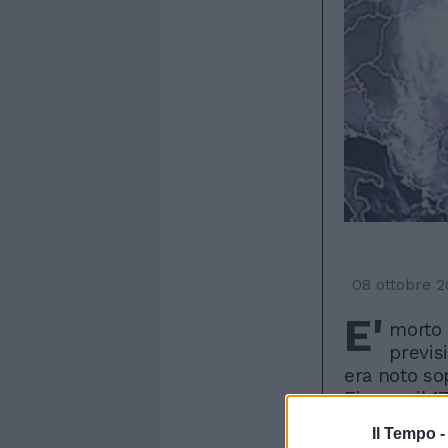
08 ottobre 
E'
morto 
previs
era noto so
Firenze il 1
quattro ann
Il Tempo 
ufficiale n