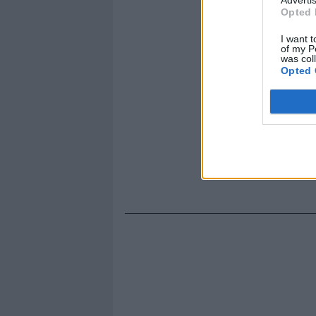
Opted 
I want t
of my P
was col
Opted 