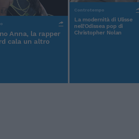
Controtempo
La modernità di Ulisse
po
nell'Odissea pop di
Christopher Nolan
o Anna, la rapper
rd cala un altro