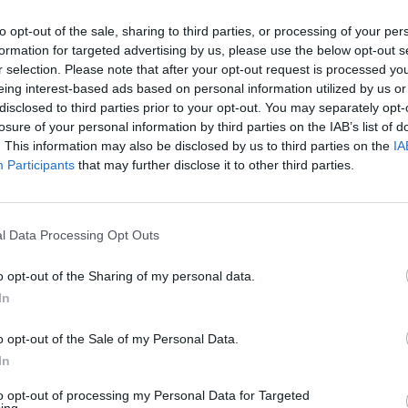
to opt-out of the sale, sharing to third parties, or processing of your per
formation for targeted advertising by us, please use the below opt-out s
r selection. Please note that after your opt-out request is processed y
eing interest-based ads based on personal information utilized by us or
disclosed to third parties prior to your opt-out. You may separately opt-
Le
losure of your personal information by third parties on the IAB’s list of
da
 morto all'età di 77 anni
https://t.co/XteS47H09d
Rudy Giuliani a Come States?
ctober 8, 2025
. This information may also be disclosed by us to third parties on the
IA
Le
Trump, Meloni e la strategia
Participants
that may further disclose it to other third parties.
americana
l Data Processing Opt Outs
 è stato addetto dell’Ufficio Meteorologico
o opt-out of the Sharing of my personal data.
to di Guidonia, poi al Centro Nazionale di
In
a. Dopo l'esperienza in Aeronautica, con il
itano, si è dedicato alla divulgazione
o opt-out of the Sale of my Personal Data.
prima in Rai, poi a Telemontecarlo, quindi a
In
to opt-out of processing my Personal Data for Targeted
ing.