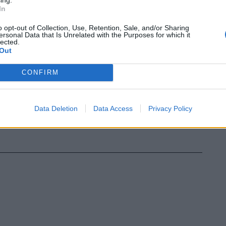
In
o opt-out of Collection, Use, Retention, Sale, and/or Sharing
ersonal Data that Is Unrelated with the Purposes for which it
lected.
Out
CONFIRM
Data Deletion
Data Access
Privacy Policy