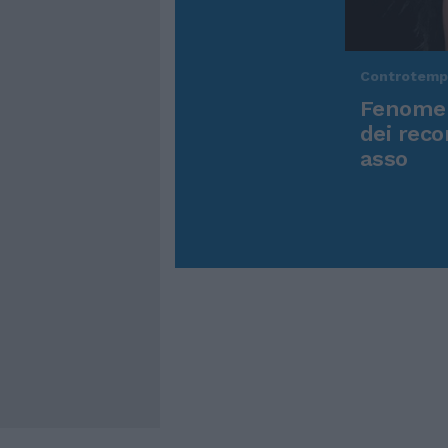
Controtem
Fenomen
dei reco
asso