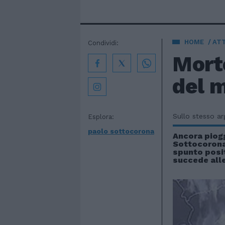
HOME
AT
Condividi:
Morto
del 
Sullo stesso a
Esplora:
paolo sottocorona
Ancora piogg
Sottocorona
spunto posi
succede all