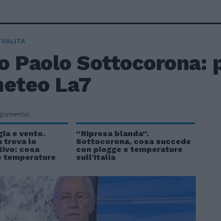
TUALITÀ
 Paolo Sottocorona: p
meteo La7
rgomento:
ia e vento.
“Ripresa blanda”.
 trova lo
Sottocorona, cosa succede
tivo: cosa
con piogge e temperature
e temperature
sull'Italia