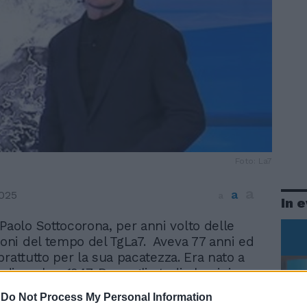
Foto: La7
a
a
2025
a
In 
Paolo Sottocorona, per anni volto delle
ioni del tempo del TgLa7. Aveva 77 anni ed
prattutto per la sua pacatezza. Era nato a
7 dicembre 1947. Dopo gli studi classici e
i di Ingegneria, nel 1972 è entrato come
-
Do Not Process My Personal Information
el Servizio Meteorologico dell’Aeronautica