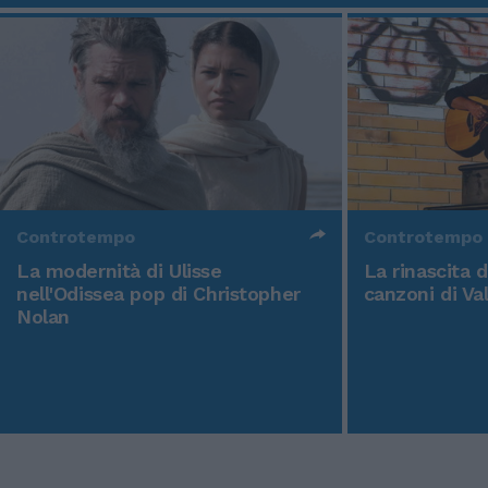
Controtempo
Controtempo
La modernità di Ulisse
La rinascita 
nell'Odissea pop di Christopher
canzoni di Va
Nolan