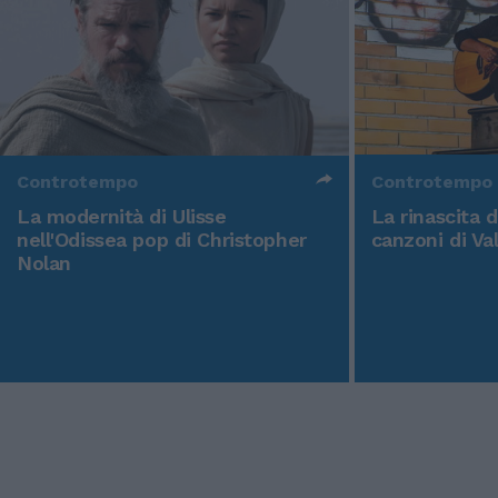
Controtempo
Controtempo
La modernità di Ulisse
La rinascita 
nell'Odissea pop di Christopher
canzoni di Va
Nolan