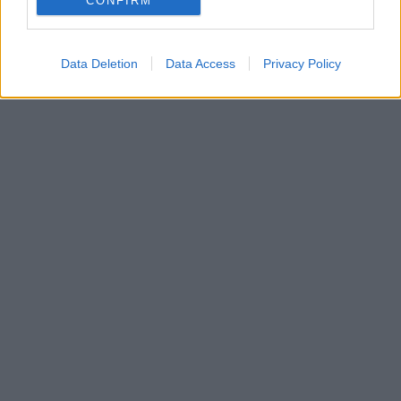
CONFIRM
Data Deletion
Data Access
Privacy Policy