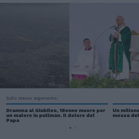
Sullo stesso argomento:
Dramma al Giubileo, 18enne muore per
Un milione
un malore in pullman. Il dolore del
messa del
Papa