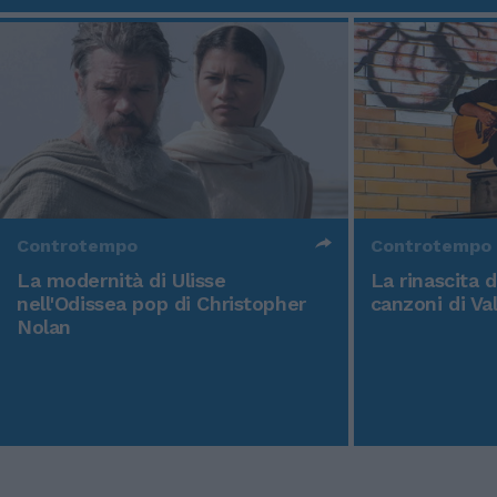
Controtempo
Controtempo
La modernità di Ulisse
La rinascita 
nell'Odissea pop di Christopher
canzoni di Va
Nolan