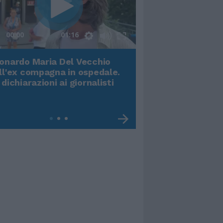
00:00
01:16
onardo Maria Del Vecchio
Terremoto, viene g
ll'ex compagna in ospedale.
video impressiona
 dichiarazioni ai giornalisti