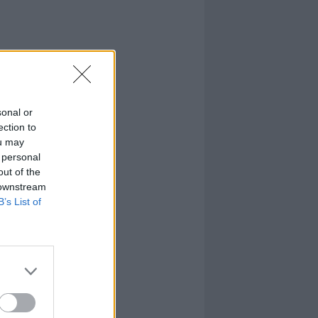
sonal or
ection to
ou may
 personal
out of the
 downstream
B’s List of