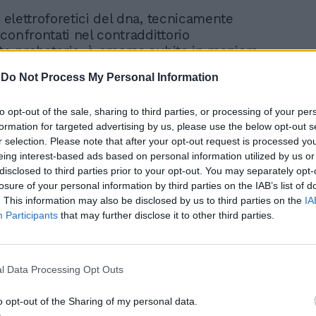
i elettroforetici del dna, tecnicamente
confrontati nel contraddittorio
nte probatorio, è emersa subito in maniera
rima verità scientifica: il dna dell'ex
-
Do Not Process My Personal Information
ella 26enne uccisa, condannato a 16 anni
io, è stato trovato sulla cannuccia di
to opt-out of the sale, sharing to third parties, or processing of your per
l'Estathé. Quello di Chiara Poggi si
formation for targeted advertising by us, please use the below opt-out s
nvece sulla pellicola del Fruttolo, sul
r selection. Please note that after your opt-out request is processed y
lizzato e sulla confezione di cereali
eing interest-based ads based on personal information utilized by us or
ul divano con cui stava facendo colazione,
disclosed to third parties prior to your opt-out. You may separately opt-
 televisione la mattina del delitto.
losure of your personal information by third parties on the IAB’s list of
. This information may also be disclosed by us to third parties on the
IA
a il legale di Stasi, Antonio De Rensis, lo
Participants
that may further disclose it to other third parties.
pato alla trasmissione 'Zona Bianca'
dati e indicazioni da prendere con tutti i
i possibili", ma "che lette nel modo giusto
l Data Processing Opt Outs
ssanti". In primis perché dimostrano che
amenti anche a 18 anni di distanza ha
o opt-out of the Sharing of my personal data.
 risultati utilizzabili - sostiene l'avvocato