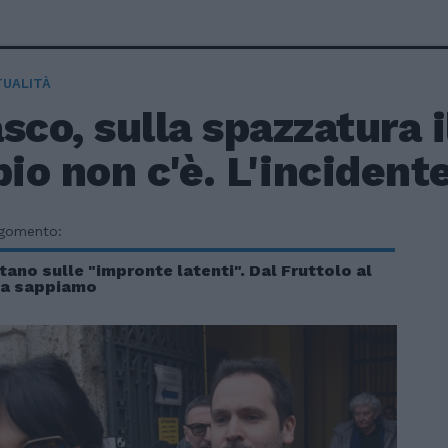
TUALITÀ
sco, sulla spazzatura i
o non c'è. L'incident
rgomento:
tano sulle "impronte latenti". Dal Fruttolo al
sa sappiamo