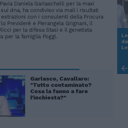
 Pavia Daniela Garlaschelli per la maxi
ui dna, ha condiviso via mail i risultati
 estrazioni con i consulenti della Procura
rlo Previderè e Pierangela Grignani, il
icci per la difesa Stasi e il genetista
Le
a per la famiglia Poggi.
da
Rudy Giuliani a Come States?
Le
Trump, Meloni e la strategia
americana
Garlasco, Cavallaro:
"Tutto contaminato?
Cosa la fanno a fare
l'inchiesta?"