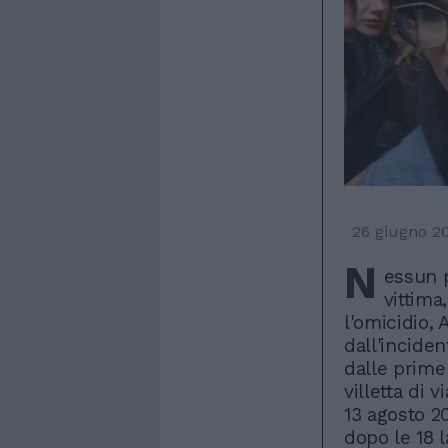
26 giugno 2
N
essun p
vittima
l'omicidio, 
dall'inciden
dalle prime
villetta di 
13 agosto 2
dopo le 18 