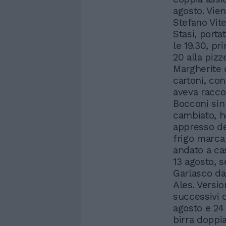
agosto. Vien
Stefano Vite
Stasi, porta
le 19.30, pr
20 alla pizz
Margherite d
cartoni, con
aveva racco
Bocconi sin
cambiato, h
appresso dei
frigo marca
andato a cas
13 agosto, 
Garlasco da
Ales. Versi
successivi d
agosto e 24
birra doppi