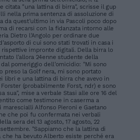
e citata "una lattina di birra", scrisse il gup
lli nella prima sentenza di assoluzione di
ta da quest'ultimo in via Pascoli poco dopo
ima di recarsi con la fidanzata intorno alle
eria Dietro l'Angolo per ordinare due
'asporto di cui sono stati trovati in casa i
 rispettive impronte digitali. Della birra lo
ntato l'allora 24enne studente della
 dal pomeriggio dell'omicidio: "Mi sono
o preso la Golf nera, mi sono portato
 libri e una lattina di birra che avevo in
 Forster (probabilmente Forst, ndr) e sono
a sua", mise a verbale Stasi alle ore 16 del
sentito come testimone in caserma a
i marescialli Alfonso Pieroni e Gaetano
one che poi fu confermata nei verbali
ella sera del 13 agosto, 17 agosto, 22
 settembre. "Sappiamo che la lattina di
a che ha bevuto Alberto esiste perché era