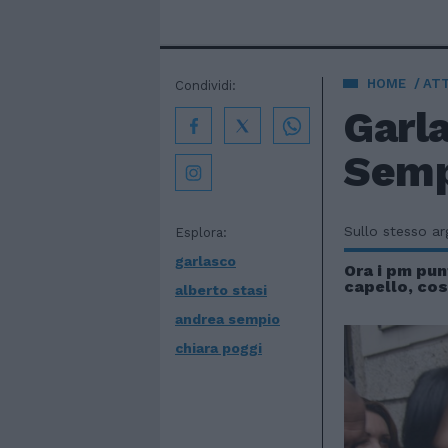
HOME
AT
Condividi:
Garla
Sempi
Sullo stesso a
Esplora:
garlasco
Ora i pm pun
capello, co
alberto stasi
andrea sempio
chiara poggi