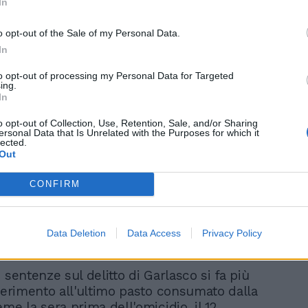
In
ndo luogo perché il suo assistito, oggi
carcere di Bollate, avrebbe "sempre"
o opt-out of the Sale of my Personal Data.
ostenuto di aver bevuto l'Estathé.
In
to opt-out of processing my Personal Data for Targeted
ing.
In
o opt-out of Collection, Use, Retention, Sale, and/or Sharing
ersonal Data that Is Unrelated with the Purposes for which it
lected.
Garlasco, sulla
Out
spazzatura il profilo di
Sempio non c'è: il punto
CONFIRM
sul dna
Data Deletion
Data Access
Privacy Policy
 sentenze sul delitto di Garlasco si fa più
iferimento all'ultimo pasto consumato dalla
me la sera prima dell'omicidio, il 12