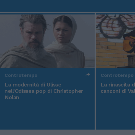
Controtempo
Controtempo
La modernità di Ulisse
La rinascita 
nell'Odissea pop di Christopher
canzoni di Va
Nolan