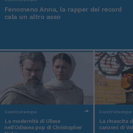
Fenomeno Anna, la rapper dei record
cala un altro asso
Controtempo
Controtempo
La modernità di Ulisse
La rinascita 
nell'Odissea pop di Christopher
canzoni di Va