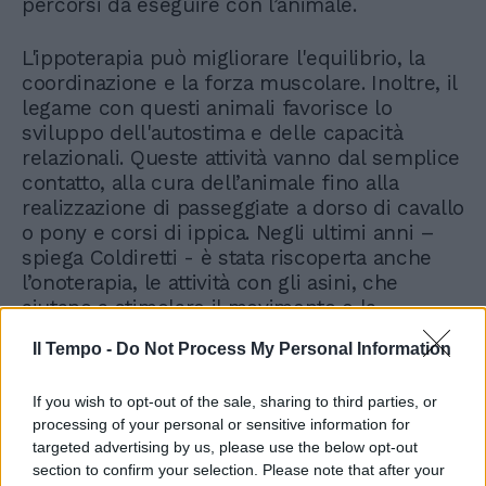
percorsi da eseguire con l’animale.
L'ippoterapia può migliorare l'equilibrio, la
coordinazione e la forza muscolare. Inoltre, il
legame con questi animali favorisce lo
sviluppo dell'autostima e delle capacità
relazionali. Queste attività vanno dal semplice
contatto, alla cura dell’animale fino alla
realizzazione di passeggiate a dorso di cavallo
o pony e corsi di ippica. Negli ultimi anni –
spiega Coldiretti - è stata riscoperta anche
l’onoterapia, le attività con gli asini, che
aiutano a stimolare il movimento e la
comunicazione con il resto del mondo e
Il Tempo -
Do Not Process My Personal Information
diventano così parte integrante di un
percorso curativo.
If you wish to opt-out of the sale, sharing to third parties, or
processing of your personal or sensitive information for
targeted advertising by us, please use the below opt-out
section to confirm your selection. Please note that after your