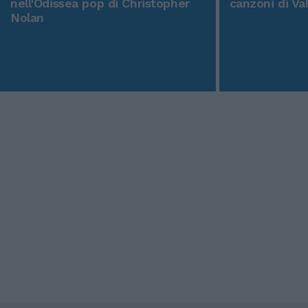
nell'Odissea pop di Christopher
canzoni di Va
Nolan